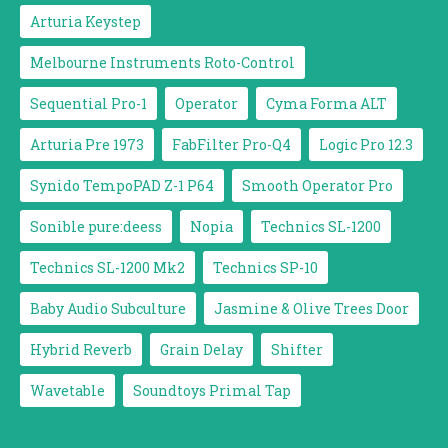
Arturia Keystep
Melbourne Instruments Roto-Control
Sequential Pro-1
Operator
Cyma Forma ALT
Arturia Pre 1973
FabFilter Pro-Q4
Logic Pro 12.3
Synido TempoPAD Z-1 P64
Smooth Operator Pro
Sonible pure:deess
Nopia
Technics SL-1200
Technics SL-1200 Mk2
Technics SP-10
Baby Audio Subculture
Jasmine & Olive Trees Door
Hybrid Reverb
Grain Delay
Shifter
Wavetable
Soundtoys Primal Tap