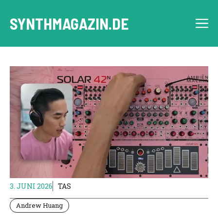
Zum
Inhalt
SYNTHMAGAZIN.DE
M
springen
3. JUNI 2026
TAS
Andrew Huang