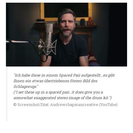
"Ich habe diese in einem Spaced Pair aufgestellt...es gibt
Ihnen ein etwas übertriebenes Stereo-Bild des
Schlagzeugs."
("I set these up in a spaced pair...it does give you a
somewhat exaggerated stereo image of the drum kit.")
© Screenshot/Zitat: Andrewchapmancreative (YouTube)