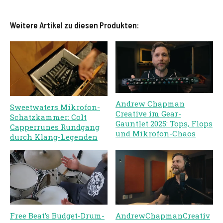
Weitere Artikel zu diesen Produkten:
Andrew Chapman
Sweetwaters Mikrofon-
Creative im Gear-
Schatzkammer: Colt
Gauntlet 2025: Tops, Flops
Capperrunes Rundgang
und Mikrofon-Chaos
durch Klang-Legenden
Free Beat’s Budget-Drum-
AndrewChapmanCreativ