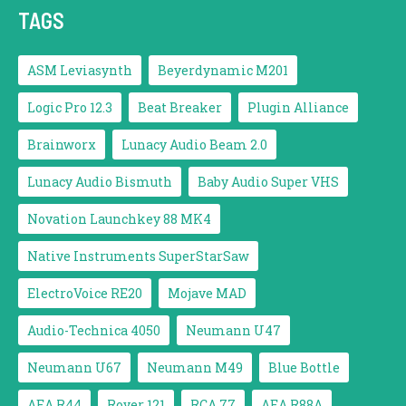
TAGS
ASM Leviasynth
Beyerdynamic M201
Logic Pro 12.3
Beat Breaker
Plugin Alliance
Brainworx
Lunacy Audio Beam 2.0
Lunacy Audio Bismuth
Baby Audio Super VHS
Novation Launchkey 88 MK4
Native Instruments SuperStarSaw
ElectroVoice RE20
Mojave MAD
Audio-Technica 4050
Neumann U47
Neumann U67
Neumann M49
Blue Bottle
AEA R44
Royer 121
RCA 77
AEA R88A