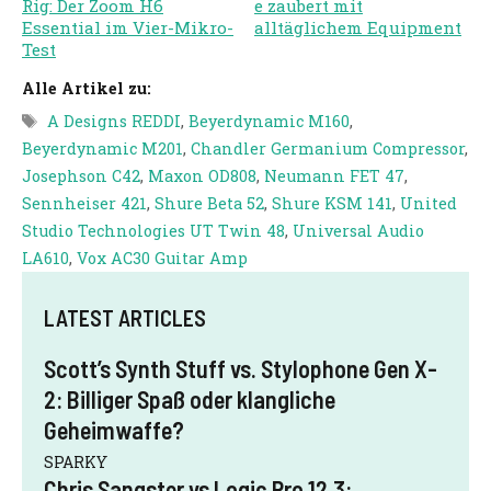
Rig: Der Zoom H6
e zaubert mit
Essential im Vier-Mikro-
alltäglichem Equipment
Test
Alle Artikel zu:
Schlagwörter
A Designs REDDI
,
Beyerdynamic M160
,
Beyerdynamic M201
,
Chandler Germanium Compressor
,
Josephson C42
,
Maxon OD808
,
Neumann FET 47
,
Sennheiser 421
,
Shure Beta 52
,
Shure KSM 141
,
United
Studio Technologies UT Twin 48
,
Universal Audio
LA610
,
Vox AC30 Guitar Amp
LATEST ARTICLES
Scott’s Synth Stuff vs. Stylophone Gen X-
2: Billiger Spaß oder klangliche
Geheimwaffe?
SPARKY
Chris Sangster vs Logic Pro 12.3: