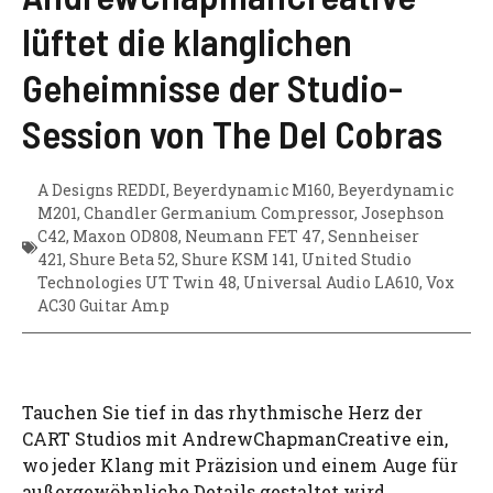
lüftet die klanglichen
Geheimnisse der Studio-
Session von The Del Cobras
A Designs REDDI
,
Beyerdynamic M160
,
Beyerdynamic
M201
,
Chandler Germanium Compressor
,
Josephson
C42
,
Maxon OD808
,
Neumann FET 47
,
Sennheiser
421
,
Shure Beta 52
,
Shure KSM 141
,
United Studio
Technologies UT Twin 48
,
Universal Audio LA610
,
Vox
AC30 Guitar Amp
Tauchen Sie tief in das rhythmische Herz der
CART Studios mit AndrewChapmanCreative ein,
wo jeder Klang mit Präzision und einem Auge für
außergewöhnliche Details gestaltet wird.