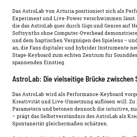
Das AstroLab von Arturia positioniert sich als Pe
Experiment und Live-Power verschwimmen lässt. Im
die das AstroLab quer durch Gigs und Genres auf He
Softsynths ohne Computer-Overhead demonstrieren.
und dem haptischen Vergnügen des Spielens – und 
an, die Fans digitaler und hybrider Instrumente n
Stage-Keyboard zum echten Zentrum für Sounddes
spannenden Einstieg.
AstroLab: Die vielseitige Brücke zwischen
Das AstroLab wird als Performance-Keyboard vorges
Kreativität und Live-Umsetzung auflösen will. Zu 
Parametern und betonen dennoch die intuitive, zu
– prägt das Selbstverständnis des AstroLab als Kr
Spontaneität gleichermaßen schätzen.