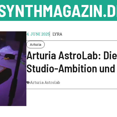
SYNTHMAGAZIN.D
4. JUNI 2025
LYRA
Arturia
Arturia AstroLab: Di
Studio-Ambition und
Arturia Astrolab