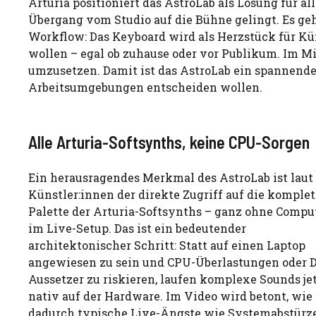
Arturia positioniert das AstroLab als Lösung für al
Übergang vom Studio auf die Bühne gelingt. Es ge
Workflow: Das Keyboard wird als Herzstück für Kün
wollen – egal ob zuhause oder vor Publikum. Im Mi
umzusetzen. Damit ist das AstroLab ein spannender
Arbeitsumgebungen entscheiden wollen.
Alle Arturia-Softsynths, keine CPU-Sorgen
Ein herausragendes Merkmal des AstroLab ist laut
Künstler:innen der direkte Zugriff auf die komplet
Palette der Arturia-Softsynths – ganz ohne Compu
im Live-Setup. Das ist ein bedeutender
architektonischer Schritt: Statt auf einen Laptop
angewiesen zu sein und CPU-Überlastungen oder
Aussetzer zu riskieren, laufen komplexe Sounds je
nativ auf der Hardware. Im Video wird betont, wie
dadurch typische Live-Ängste wie Systemabstürz