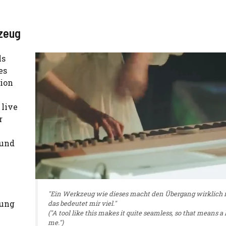
kzeug
ls
es
tion
 live
r
 und
"Ein Werkzeug wie dieses macht den Übergang wirklich n
hung
das bedeutet mir viel."
("A tool like this makes it quite seamless, so that means a l
me.")