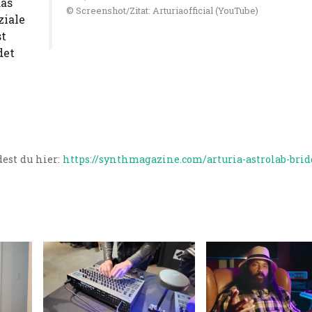
das
© Screenshot/Zitat: Arturiaofficial (YouTube)
ziale
st
det
est du hier:
https://synthmagazine.com/arturia-astrolab-brid