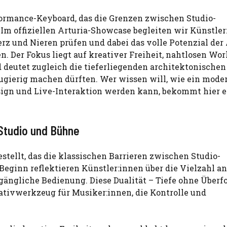
rformance-Keyboard, das die Grenzen zwischen Studio-
 offiziellen Arturia-Showcase begleiten wir Künstler
rz und Nieren prüfen und dabei das volle Potenzial der 
 Der Fokus liegt auf kreativer Freiheit, nahtlosen Wo
deutet zugleich die tieferliegenden architektonischen
eugierig machen dürften. Wer wissen will, wie ein mode
ign und Live-Interaktion werden kann, bekommt hier 
 Studio und Bühne
tellt, das die klassischen Barrieren zwischen Studio-
Beginn reflektieren Künstler:innen über die Vielzahl an
gängliche Bedienung. Diese Dualität – Tiefe ohne Überf
eativwerkzeug für Musiker:innen, die Kontrolle und