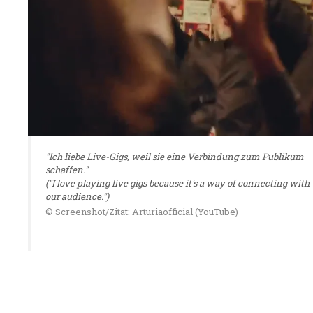
"Ich liebe Live-Gigs, weil sie eine Verbindung zum Publikum
schaffen."
("I love playing live gigs because it's a way of connecting with
our audience.")
© Screenshot/Zitat: Arturiaofficial (YouTube)