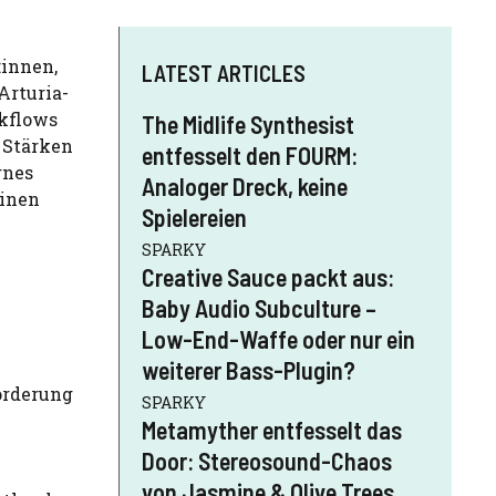
:innen,
LATEST ARTICLES
Arturia-
rkflows
The Midlife Synthesist
 Stärken
entfesselt den FOURM:
rnes
Analoger Dreck, keine
einen
Spielereien
SPARKY
Creative Sauce packt aus:
Baby Audio Subculture –
Low-End-Waffe oder nur ein
weiterer Bass-Plugin?
orderung
SPARKY
Metamyther entfesselt das
Door: Stereosound-Chaos
von Jasmine & Olive Trees