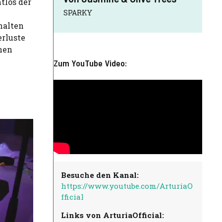
htlos der
SPARKY
halten
erluste
enen
Zum YouTube Video:
Besuche den Kanal:
https://www.youtube.com/ArturiaO
fficial
Links von ArturiaOfficial: