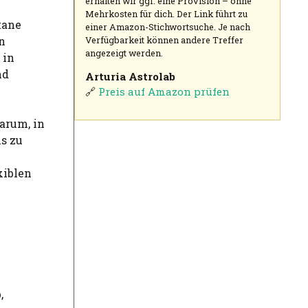
erhalten wir ggf. eine Provision – ohne
Mehrkosten für dich. Der Link führt zu
tane
einer Amazon-Stichwortsuche. Je nach
Verfügbarkeit können andere Treffer
n
angezeigt werden.
 in
nd
Arturia Astrolab
🔗
Preis auf Amazon prüfen
arum, in
s zu
xiblen
,