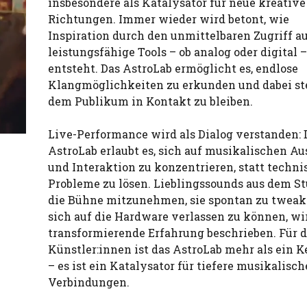
insbesondere als Katalysator für neue kreative
Richtungen. Immer wieder wird betont, wie
Inspiration durch den unmittelbaren Zugriff a
leistungsfähige Tools – ob analog oder digital –
entsteht. Das AstroLab ermöglicht es, endlose
Klangmöglichkeiten zu erkunden und dabei st
dem Publikum in Kontakt zu bleiben.
Live-Performance wird als Dialog verstanden: 
AstroLab erlaubt es, sich auf musikalischen A
und Interaktion zu konzentrieren, statt techni
Probleme zu lösen. Lieblingssounds aus dem St
die Bühne mitzunehmen, sie spontan zu twea
sich auf die Hardware verlassen zu können, wir
transformierende Erfahrung beschrieben. Für d
Künstler:innen ist das AstroLab mehr als ein 
– es ist ein Katalysator für tiefere musikalisch
Verbindungen.