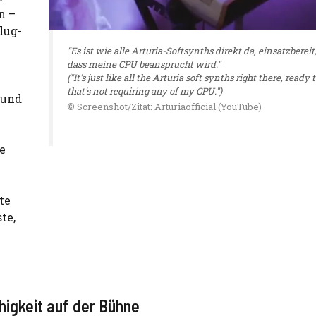
n –
lug-
"Es ist wie alle Arturia-Softsynths direkt da, einsatzbereit
dass meine CPU beansprucht wird."
("It's just like all the Arturia soft synths right there, ready t
that's not requiring any of my CPU.")
 und
© Screenshot/Zitat: Arturiaofficial (YouTube)
e
te
te,
igkeit auf der Bühne