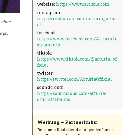
website:
https://www.arturia.com
instagram:
https://instagram.com/arturia_offici
, ohne
al
facebook:
o go,
https://www.facebook.com/Arturia.In
struments
tiktok:
https://www.tiktok.com/@arturia_of
ficial
twitter:
https://twitter.com/ArturiaOfficial
soundcloud:
https://soundcloud.com/arturia-
official/albums
Werbung – Partnerlinks:
Bei einem Kauf über die folgenden Links