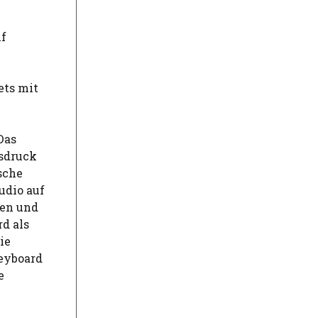
uf
ets mit
Das
usdruck
sche
udio auf
ken und
d als
ie
Keyboard
e