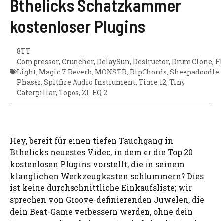
Bthelicks Schatzkammer
kostenloser Plugins
8TT
Compressor
,
Cruncher
,
DelaySun
,
Destructor
,
DrumClone
,
F
Light
,
Magic 7 Reverb
,
MONSTR
,
RipChords
,
Sheepadoodle
Phaser
,
Spitfire Audio Instrument
,
Time 12
,
Tiny
Caterpillar
,
Topos
,
ZL EQ 2
Hey, bereit für einen tiefen Tauchgang in
Bthelicks neuestes Video, in dem er die Top 20
kostenlosen Plugins vorstellt, die in seinem
klanglichen Werkzeugkasten schlummern? Dies
ist keine durchschnittliche Einkaufsliste; wir
sprechen von Groove-definierenden Juwelen, die
dein Beat-Game verbessern werden, ohne dein