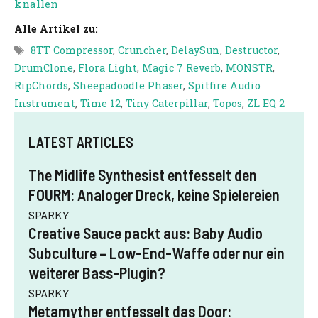
knallen
Alle Artikel zu:
Schlagwörter
8TT Compressor
,
Cruncher
,
DelaySun
,
Destructor
,
DrumClone
,
Flora Light
,
Magic 7 Reverb
,
MONSTR
,
RipChords
,
Sheepadoodle Phaser
,
Spitfire Audio
Instrument
,
Time 12
,
Tiny Caterpillar
,
Topos
,
ZL EQ 2
LATEST ARTICLES
The Midlife Synthesist entfesselt den
FOURM: Analoger Dreck, keine Spielereien
SPARKY
Creative Sauce packt aus: Baby Audio
Subculture – Low-End-Waffe oder nur ein
weiterer Bass-Plugin?
SPARKY
Metamyther entfesselt das Door: