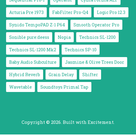
Arturia Pre 1973
FabFilter Pro-Q4
Logic Pro 12.3
Synido TempoPAD Z-1 P64
Smooth Operator Pro
Sonible pure:deess
Nopia
Technics SL-1200
Technics SL-1200 Mk2
Technics SP-10
Baby Audio Subculture
Jasmine & Olive Trees Door
Hybrid Reverb
Grain Delay
Shifter
Wavetable
Soundtoys Primal Tap
Copyright © 2026. Built with Excitement.