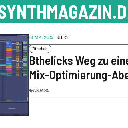
SYNTHMAGAZIN.D
13. MAI 2025
RILEY
Bthelick
Bthelicks Weg zu ein
Mix-Optimierung-Ab
Ableton