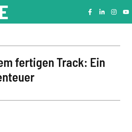
E
em fertigen Track: Ein
enteuer