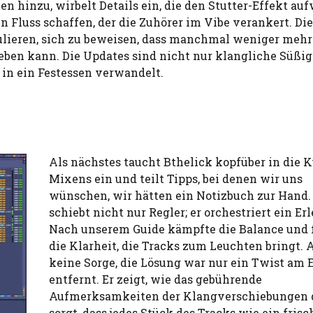
 hinzu, wirbelt Details ein, die den Stutter-Effekt auf
en Fluss schaffen, der die Zuhörer im Vibe verankert. Di
ulieren, sich zu beweisen, dass manchmal weniger mehr
heben kann. Die Updates sind nicht nur klangliche Süßig
t in ein Festessen verwandelt.
Als nächstes taucht Bthelick kopfüber in die K
Mixens ein und teilt Tipps, bei denen wir uns
wünschen, wir hätten ein Notizbuch zur Hand.
schiebt nicht nur Regler; er orchestriert ein Erl
Nach unserem Guide kämpfte die Balance und 
die Klarheit, die Tracks zum Leuchten bringt. 
keine Sorge, die Lösung war nur ein Twist am 
entfernt. Er zeigt, wie das gebührende
Aufmerksamkeiten der Klangverschiebungen 
sorgt, dass jedes Stück des Tracks wie ein frisc