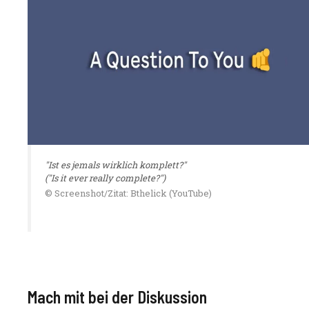
"Ist es jemals wirklich komplett?"
("Is it ever really complete?")
© Screenshot/Zitat: Bthelick (YouTube)
Mach mit bei der Diskussion