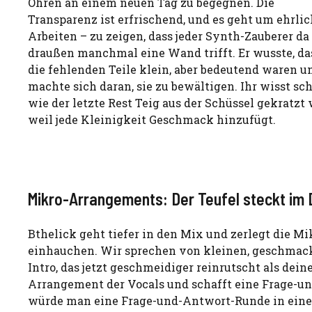
Ohren an einem neuen Tag zu begegnen. Die
Transparenz ist erfrischend, und es geht um ehrli
Arbeiten – zu zeigen, dass jeder Synth-Zauberer da
draußen manchmal eine Wand trifft. Er wusste, da
die fehlenden Teile klein, aber bedeutend waren u
machte sich daran, sie zu bewältigen. Ihr wisst sch
wie der letzte Rest Teig aus der Schüssel gekratzt 
weil jede Kleinigkeit Geschmack hinzufügt.
Mikro-Arrangements: Der Teufel steckt im 
Bthelick geht tiefer in den Mix und zerlegt die 
einhauchen. Wir sprechen von kleinen, geschmack
Intro, das jetzt geschmeidiger reinrutscht als dei
Arrangement der Vocals und schafft eine Frage-un
würde man eine Frage-und-Antwort-Runde in einem