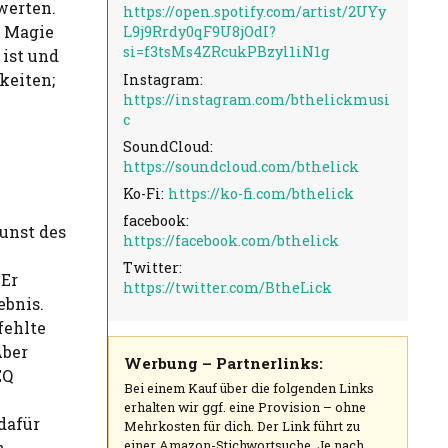
werten.
https://open.spotify.com/artist/2UYy
e Magie
L9j9Rrdy0qF9U8jOdI?
si=f3tsMs4ZRcukPBzyl1iN1g
 ist und
keiten;
Instagram:
https://instagram.com/bthelickmusi
c
SoundCloud:
https://soundcloud.com/bthelick
Ko-Fi:
https://ko-fi.com/bthelick
facebook:
unst des
https://facebook.com/bthelick
Twitter:
 Er
https://twitter.com/BtheLick
ebnis.
fehlte
Aber
Werbung – Partnerlinks:
EQ
Bei einem Kauf über die folgenden Links
erhalten wir ggf. eine Provision – ohne
dafür
Mehrkosten für dich. Der Link führt zu
einer Amazon-Stichwortsuche. Je nach
h