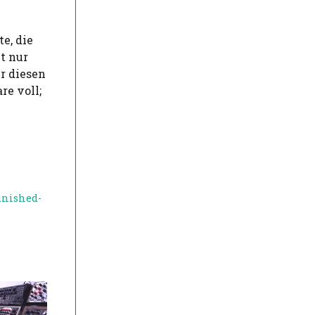
e, die
t nur
ür diesen
re voll;
inished-