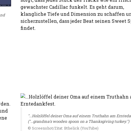
gewachster Cadillac funkelt. Es geht darum,
klangliche Tiefe und Dimension zu schaffen u
und
sicherzustellen, dass jeder Beat seinen Sweet S
findet.
rden.
 und
"...Holzlöffel deiner Oma auf einem Truthahn am Ernteda
ene
("...grandma's wooden spoon on a Thanksgiving turkey.")
© Screenshot/Zitat: Bthelick (YouTube)