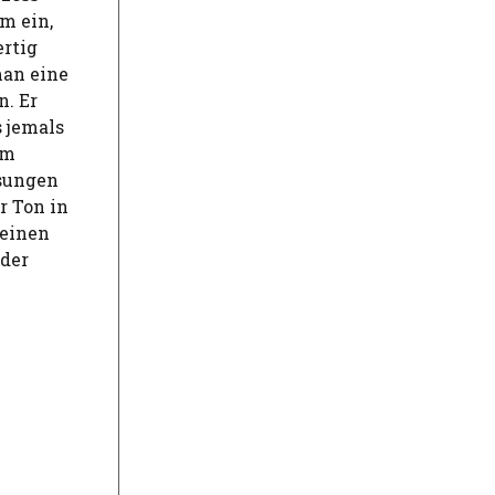
m ein,
ertig
man eine
. Er
s jemals
em
sungen
r Ton in
seinen
 der