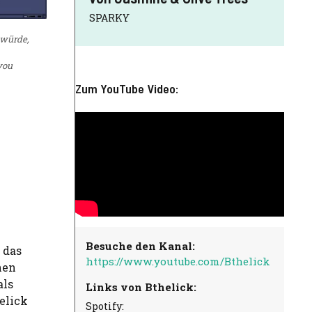
SPARKY
 würde,
you
Zum YouTube Video:
Besuche den Kanal:
 das
https://www.youtube.com/Bthelick
hen
als
Links von Bthelick:
elick
Spotify: