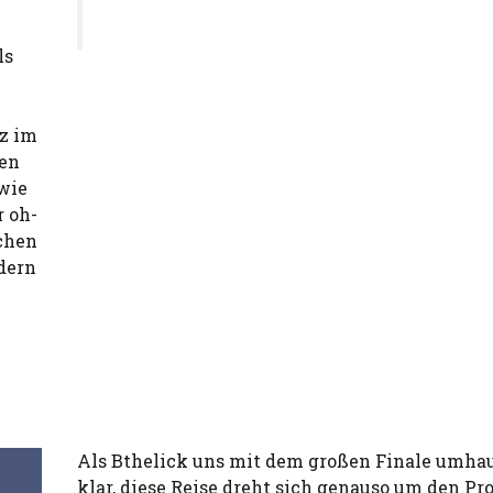
ls
nz im
ren
wie
r oh-
ichen
dern
Als Bthelick uns mit dem großen Finale umhau
klar, diese Reise dreht sich genauso um den Pr