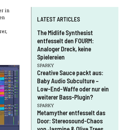
er in
ten
LATEST ARTICLES
er,
The Midlife Synthesist
entfesselt den FOURM:
Analoger Dreck, keine
Spielereien
SPARKY
Creative Sauce packt aus:
Baby Audio Subculture –
Low-End-Waffe oder nur ein
weiterer Bass-Plugin?
SPARKY
Metamyther entfesselt das
Door: Stereosound-Chaos
von Jasmine & Olive Trees