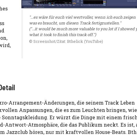
ches
"...es wäre für euch viel wertvoller, wenn ich euch zeigen
ss
was es braucht, um diesen Track fertigzustellen."
("...it would be much more valuable to you lot if I showed 
nd
what it took to finish this track off.")
on,
© Screenshot/Zitat: Bthelick (YouTube)
wird,
Detail
Mikro-Arrangement-Änderungen, die seinem Track Leben
vollen Anpassungen, die es zum Leuchten bringen, wie
ne Sonntagskleidung. Er würzt die Dinge mit einem frisc
d-Antwort-Atmosphäre, die das Publikum neckt. Es ist, 
 Jazzclub hören, nur mit kraftvollen House-Beats. Bth