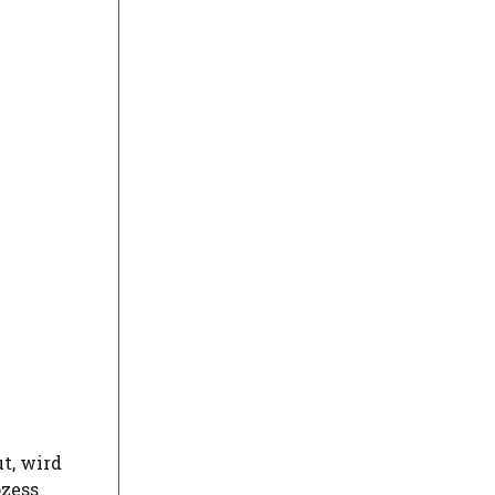
t, wird
ozess