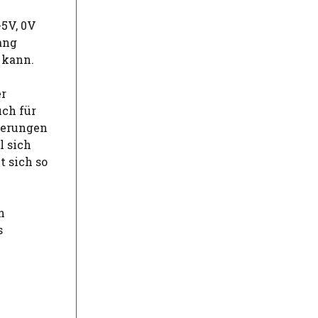
+5V, 0V
ang
 kann.
er
uch für
derungen
l sich
t sich so
n
s