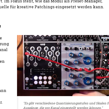
rt. Im Fokus steht, wie das Modul als Preset-Manager,
uelle für kreative Patchings eingesetzt werden kann.
e
e
erung
anal
gen
kann
r.
"Es gibt verschiedene Quantisierungsstufen und Skalen f
Ausgänge, die pro Kanal eingestellt werden können."