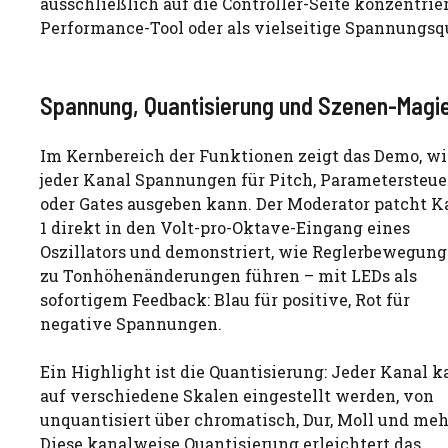
ausschließlich auf die Controller-Seite konzentrie
Performance-Tool oder als vielseitige Spannungsq
Spannung, Quantisierung und Szenen-Magi
Im Kernbereich der Funktionen zeigt das Demo, wi
jeder Kanal Spannungen für Pitch, Parametersteu
oder Gates ausgeben kann. Der Moderator patcht K
1 direkt in den Volt-pro-Oktave-Eingang eines
Oszillators und demonstriert, wie Reglerbewegun
zu Tonhöhenänderungen führen – mit LEDs als
sofortigem Feedback: Blau für positive, Rot für
negative Spannungen.
Ein Highlight ist die Quantisierung: Jeder Kanal 
auf verschiedene Skalen eingestellt werden, von
unquantisiert über chromatisch, Dur, Moll und meh
Diese kanalweise Quantisierung erleichtert das