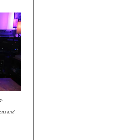
g-
ions and