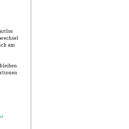
autlos
twechsel
sich am
 bleiben
nktionen
st-