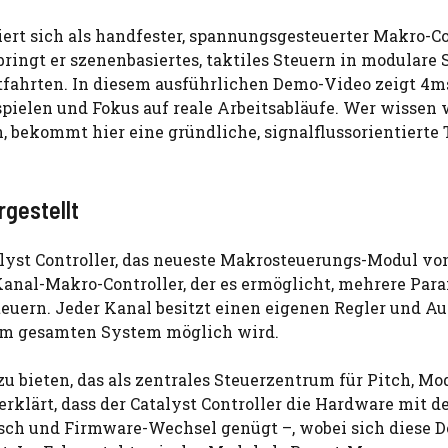
ert sich als handfester, spannungsgesteuerter Makro-Co
ringt er szenenbasiertes, taktiles Steuern in modulare 
ktfahrten. In diesem ausführlichen Demo-Video zeigt 4m
pielen und Fokus auf reale Arbeitsabläufe. Wer wissen w
 bekommt hier eine gründliche, signalflussorientierte 
rgestellt
alyst Controller, das neueste Makrosteuerungs-Modul v
Kanal-Makro-Controller, der es ermöglicht, mehrere Par
teuern. Jeder Kanal besitzt einen eigenen Regler und A
im gesamten System möglich wird.
zu bieten, das als zentrales Steuerzentrum für Pitch, Mo
rklärt, dass der Catalyst Controller die Hardware mit 
ausch und Firmware-Wechsel genügt –, wobei sich diese 