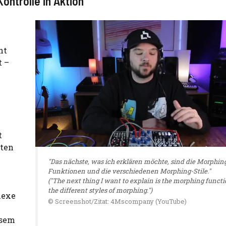
ontrolle in Aktion
ht
t –
t
pten
"Das nächste, was ich erklären möchte, sind die Morphin
Funktionen und die verschiedenen Morphing-Stile."
("The next thing I want to explain is the morphing funct
the different styles of morphing.")
lexe
© Screenshot/Zitat: 4Mscompany (YouTube)
esem