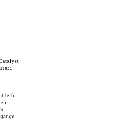
Catalyst
iert,
chleife
nen.
em
rgänge