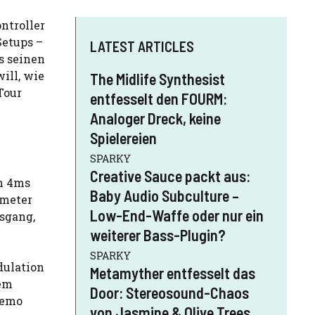
ntroller
Setups –
LATEST ARTICLES
s seinen
ill, wie
The Midlife Synthesist
Tour
entfesselt den FOURM:
Analoger Dreck, keine
Spielereien
SPARKY
Creative Sauce packt aus:
on 4ms
Baby Audio Subculture –
ameter
Low-End-Waffe oder nur ein
usgang,
weiterer Bass-Plugin?
SPARKY
dulation
Metamyther entfesselt das
dem
Door: Stereosound-Chaos
Demo
von Jasmine & Olive Trees