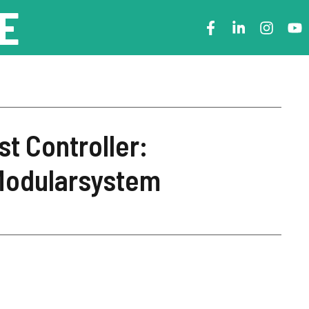
E
t Controller:
Modularsystem