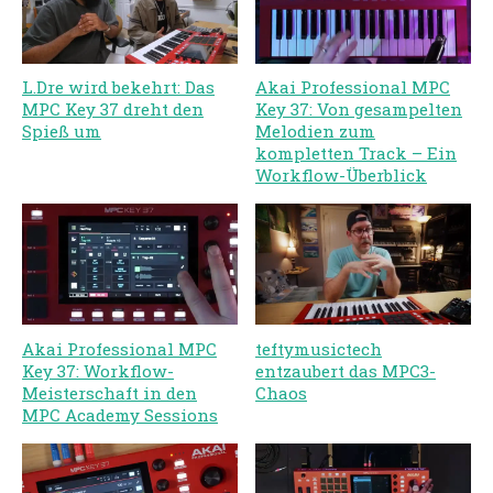
L.Dre wird bekehrt: Das
Akai Professional MPC
MPC Key 37 dreht den
Key 37: Von gesampelten
Spieß um
Melodien zum
kompletten Track – Ein
Workflow-Überblick
Akai Professional MPC
teftymusictech
Key 37: Workflow-
entzaubert das MPC3-
Meisterschaft in den
Chaos
MPC Academy Sessions