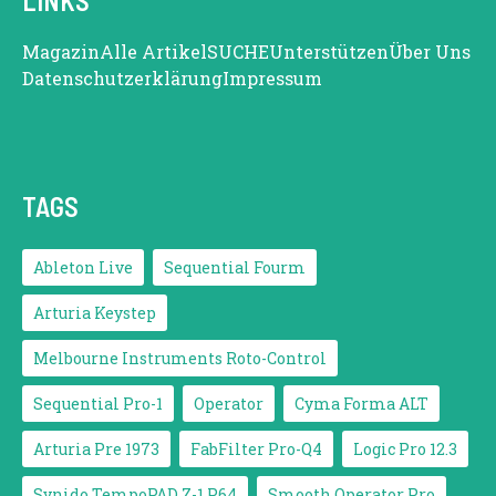
LINKS
Magazin
Alle Artikel
SUCHE
Unterstützen
Über Uns
Datenschutzerklärung
Impressum
TAGS
Ableton Live
Sequential Fourm
Arturia Keystep
Melbourne Instruments Roto-Control
Sequential Pro-1
Operator
Cyma Forma ALT
Arturia Pre 1973
FabFilter Pro-Q4
Logic Pro 12.3
Synido TempoPAD Z-1 P64
Smooth Operator Pro