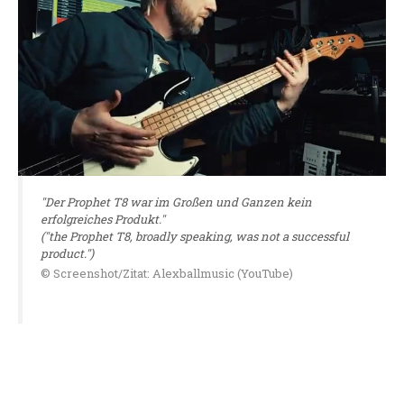
"Der Prophet T8 war im Großen und Ganzen kein
erfolgreiches Produkt."
("the Prophet T8, broadly speaking, was not a successful
product.")
© Screenshot/Zitat: Alexballmusic (YouTube)