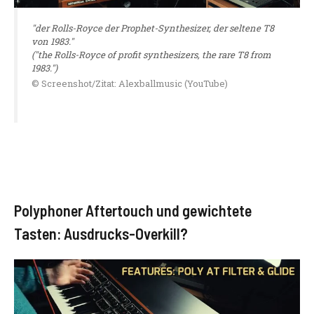
"der Rolls-Royce der Prophet-Synthesizer, der seltene T8
von 1983."
("the Rolls-Royce of profit synthesizers, the rare T8 from
1983.")
© Screenshot/Zitat: Alexballmusic (YouTube)
Polyphoner Aftertouch und gewichtete
Tasten: Ausdrucks-Overkill?