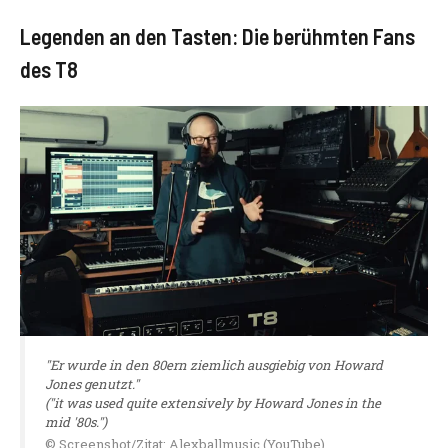
Legenden an den Tasten: Die berühmten Fans
des T8
"Er wurde in den 80ern ziemlich ausgiebig von Howard
Jones genutzt."
("it was used quite extensively by Howard Jones in the
mid '80s.")
© Screenshot/Zitat: Alexballmusic (YouTube)