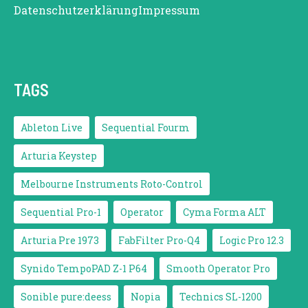
Datenschutzerklärung
Impressum
TAGS
Ableton Live
Sequential Fourm
Arturia Keystep
Melbourne Instruments Roto-Control
Sequential Pro-1
Operator
Cyma Forma ALT
Arturia Pre 1973
FabFilter Pro-Q4
Logic Pro 12.3
Synido TempoPAD Z-1 P64
Smooth Operator Pro
Sonible pure:deess
Nopia
Technics SL-1200