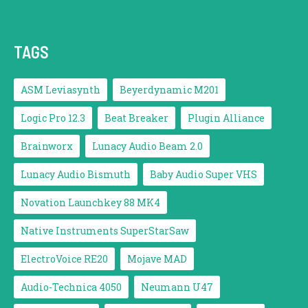
TAGS
ASM Leviasynth
Beyerdynamic M201
Logic Pro 12.3
Beat Breaker
Plugin Alliance
Brainworx
Lunacy Audio Beam 2.0
Lunacy Audio Bismuth
Baby Audio Super VHS
Novation Launchkey 88 MK4
Native Instruments SuperStarSaw
ElectroVoice RE20
Mojave MAD
Audio-Technica 4050
Neumann U47