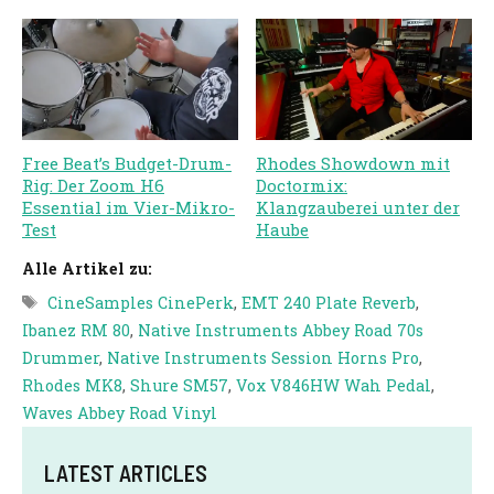
Free Beat’s Budget-Drum-
Rhodes Showdown mit
Rig: Der Zoom H6
Doctormix:
Essential im Vier-Mikro-
Klangzauberei unter der
Test
Haube
Alle Artikel zu:
Schlagwörter
CineSamples CinePerk
,
EMT 240 Plate Reverb
,
Ibanez RM 80
,
Native Instruments Abbey Road 70s
Drummer
,
Native Instruments Session Horns Pro
,
Rhodes MK8
,
Shure SM57
,
Vox V846HW Wah Pedal
,
Waves Abbey Road Vinyl
LATEST ARTICLES