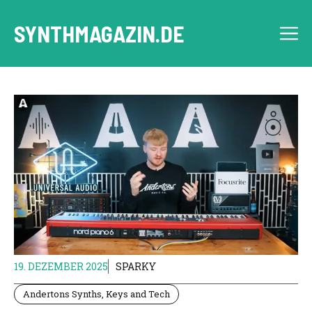
Zum
Inhalt
SYNTHMAGAZIN.DE
M
springen
19. DEZEMBER 2025
SPARKY
Andertons Synths, Keys and Tech