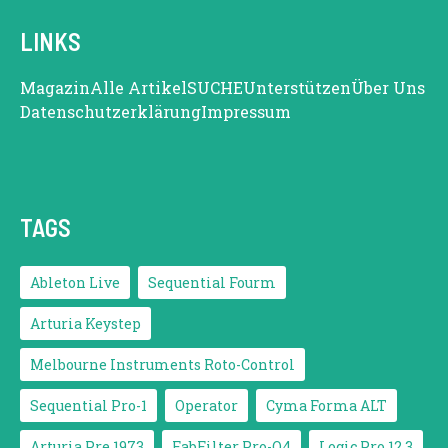
LINKS
Magazin
Alle Artikel
SUCHE
Unterstützen
Über Uns
Datenschutzerklärung
Impressum
TAGS
Ableton Live
Sequential Fourm
Arturia Keystep
Melbourne Instruments Roto-Control
Sequential Pro-1
Operator
Cyma Forma ALT
Arturia Pre 1973
FabFilter Pro-Q4
Logic Pro 12.3