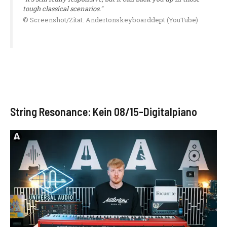
tough classical scenarios."
© Screenshot/Zitat: Andertonskeyboarddept (YouTube)
String Resonance: Kein 08/15-Digitalpiano