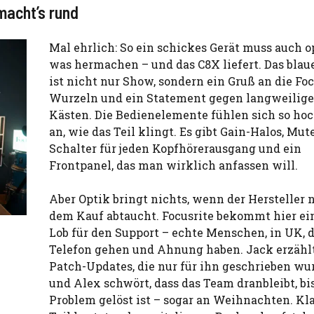
macht’s rund
Mal ehrlich: So ein schickes Gerät muss auch o
was hermachen – und das C8X liefert. Das blau
ist nicht nur Show, sondern ein Gruß an die Foc
Wurzeln und ein Statement gegen langweilige
Kästen. Die Bedienelemente fühlen sich so ho
an, wie das Teil klingt. Es gibt Gain-Halos, Mut
Schalter für jeden Kopfhörerausgang und ein
Frontpanel, das man wirklich anfassen will.
Aber Optik bringt nichts, wenn der Hersteller 
dem Kauf abtaucht. Focusrite bekommt hier ei
Lob für den Support – echte Menschen, in UK, d
Telefon gehen und Ahnung haben. Jack erzähl
Patch-Updates, die nur für ihn geschrieben wu
und Alex schwört, dass das Team dranbleibt, bi
Problem gelöst ist – sogar an Weihnachten. Kla