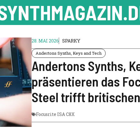
SYNTHMAGAZIN.D
28. MAI 2026
SPARKY
Andertons Synths, Keys and Tech
Andertons Synths, K
präsentieren das Foc
Steel trifft britische
Focusrite ISA C8X