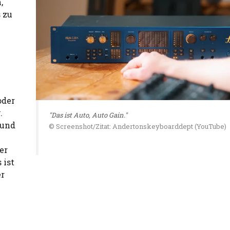
,
s zu
oder
.
"Das ist Auto, Auto Gain."
 und
© Screenshot/Zitat: Andertonskeyboarddept (YouTube)
er
 ist
er