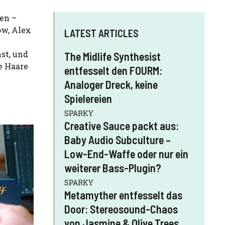
en –
ow, Alex
LATEST ARTICLES
st, und
The Midlife Synthesist
ie Haare
entfesselt den FOURM:
Analoger Dreck, keine
Spielereien
SPARKY
Creative Sauce packt aus:
Baby Audio Subculture –
Low-End-Waffe oder nur ein
weiterer Bass-Plugin?
SPARKY
Metamyther entfesselt das
Door: Stereosound-Chaos
von Jasmine & Olive Trees