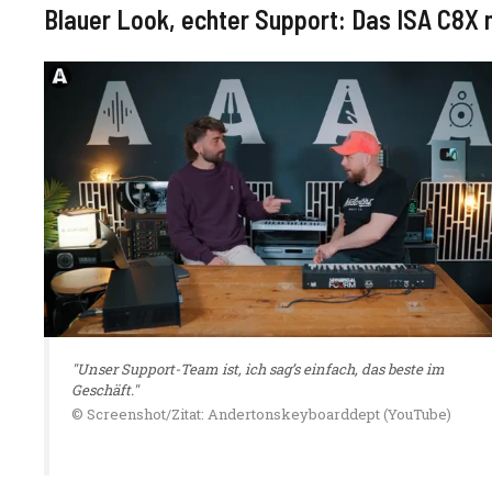
Blauer Look, echter Support: Das ISA C8X 
"Unser Support-Team ist, ich sag’s einfach, das beste im
Geschäft."
© Screenshot/Zitat: Andertonskeyboarddept (YouTube)