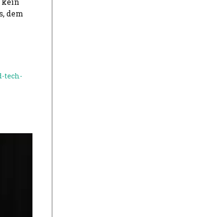
 kein
s, dem
-tech-