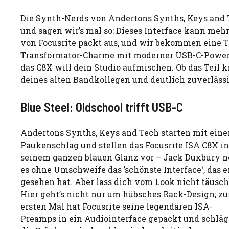
Die Synth-Nerds von Andertons Synths, Keys and 
und sagen wir’s mal so: Dieses Interface kann meh
von Focusrite packt aus, und wir bekommen eine To
Transformator-Charme mit moderner USB-C-Power v
das C8X will dein Studio aufmischen. Ob das Teil kna
deines alten Bandkollegen und deutlich zuverlässi
Blue Steel: Oldschool trifft USB-C
Andertons Synths, Keys and Tech starten mit ein
Paukenschlag und stellen das Focusrite ISA C8X in
seinem ganzen blauen Glanz vor – Jack Duxbury 
es ohne Umschweife das ’schönste Interface‘, das er
gesehen hat. Aber lass dich vom Look nicht täusch
Hier geht’s nicht nur um hübsches Rack-Design; z
ersten Mal hat Focusrite seine legendären ISA-
Preamps in ein Audiointerface gepackt und schläg