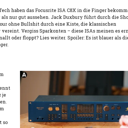
Tech haben das Focusrite ISA C8X in die Finger bekomm
r als nur gut aussehen. Jack Duxbury führt durch die Sh
ur ohne Bullshit durch eine Kiste, die klassischen
ereint. Vergiss Sparkonten – diese ISAs meinen es ern
llt oder floppt? Lies weiter. Spoiler: Es ist blauer als d
ger.
em
nennt
 je
en.
um
t so