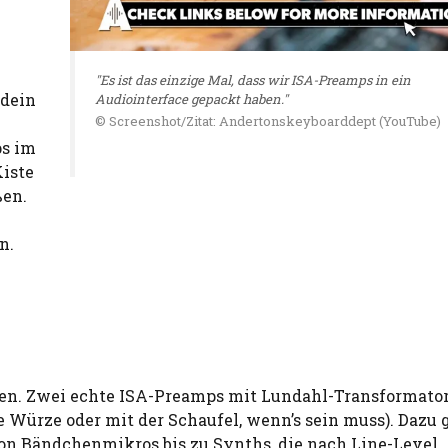
"Es ist das einzige Mal, dass wir ISA-Preamps in ein
 dein
Audiointerface gepackt haben."
© Screenshot/Zitat: Andertonskeyboarddept (YouTube)
ps im
Kiste
ßen.
n.
hen. Zwei echte ISA-Preamps mit Lundahl-Transformato
 Würze oder mit der Schaufel, wenn’s sein muss). Dazu g
von Bändchenmikros bis zu Synths, die nach Line-Level