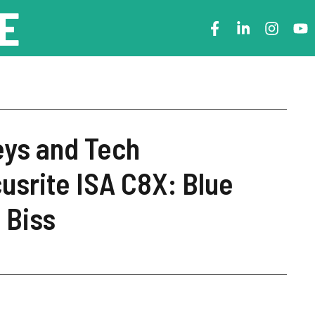
E
eys and Tech
usrite ISA C8X: Blue
n Biss