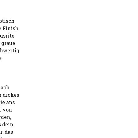
ptisch
e Finish
usrite-
 graue
chwertig
e-
nach
n dickes
ie ans
t von
rden,
s dein
r, das