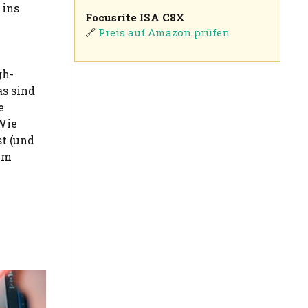
 ins
Focusrite ISA C8X
🔗
Preis auf Amazon prüfen
gh-
as sind
e
Wie
st (und
em