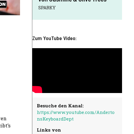
SPARKY
Zum YouTube Video:
Besuche den Kanal:
https://www.youtube.com/Anderto
ren
nsKeyboardDept
ibt’s
Links von