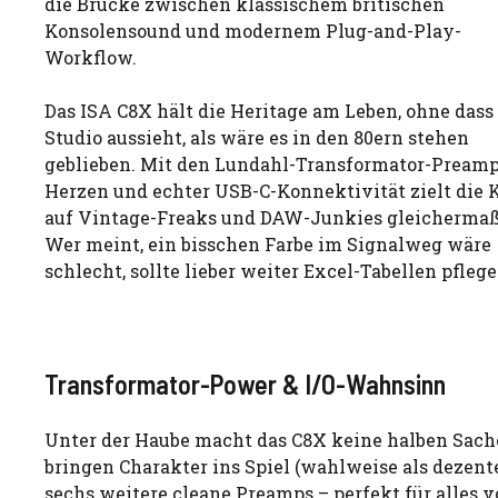
die Brücke zwischen klassischem britischen
Konsolensound und modernem Plug-and-Play-
Workflow.
Das ISA C8X hält die Heritage am Leben, ohne dass
Studio aussieht, als wäre es in den 80ern stehen
geblieben. Mit den Lundahl-Transformator-Pream
Herzen und echter USB-C-Konnektivität zielt die 
auf Vintage-Freaks und DAW-Junkies gleicherma
Wer meint, ein bisschen Farbe im Signalweg wäre
schlecht, sollte lieber weiter Excel-Tabellen pflege
Transformator-Power & I/O-Wahnsinn
Unter der Haube macht das C8X keine halben Sac
bringen Charakter ins Spiel (wahlweise als dezente
sechs weitere cleane Preamps – perfekt für alles 