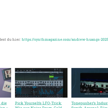
est du hier:
https://synthmagazine.com/andrew-huangs-2025
 die
Pick Yourselfs LFO-Trick:
Tonepusher’s Indust
laz –
Wie aus Noise Drum-Gold
Synth-Arsenal: Fün