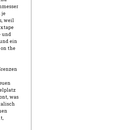
enmesser
 je
, weil
ixtape
- und
und ein
 on the
 Grenzen
neuen
elplatz
ont, was
kalisch
nen
t,