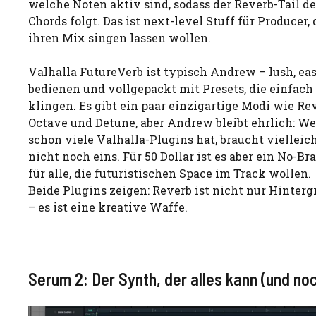
welche Noten aktiv sind, sodass der Reverb-Tail d
Chords folgt. Das ist next-level Stuff für Producer, 
ihren Mix singen lassen wollen.
Valhalla FutureVerb ist typisch Andrew – lush, ea
bedienen und vollgepackt mit Presets, die einfach
klingen. Es gibt ein paar einzigartige Modi wie Re
Octave und Detune, aber Andrew bleibt ehrlich: We
schon viele Valhalla-Plugins hat, braucht vielleic
nicht noch eins. Für 50 Dollar ist es aber ein No-Br
für alle, die futuristischen Space im Track wollen.
Beide Plugins zeigen: Reverb ist nicht nur Hinter
– es ist eine kreative Waffe.
Serum 2: Der Synth, der alles kann (und no