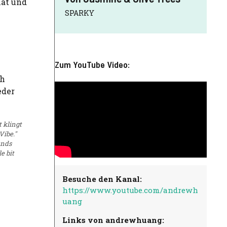
hat und
SPARKY
Zum YouTube Video:
t klingt
Vibe."
unds
e bit
Besuche den Kanal:
https://www.youtube.com/andrewh
uang
Links von andrewhuang: