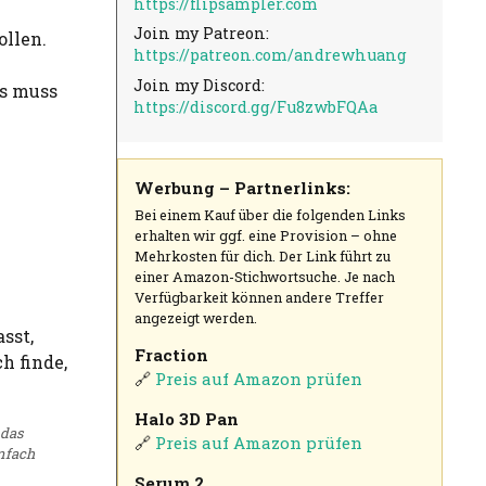
https://flipsampler.com
Join my Patreon:
llen.
https://patreon.com/andrewhuang
Join my Discord:
as muss
https://discord.gg/Fu8zwbFQAa
Werbung – Partnerlinks:
Bei einem Kauf über die folgenden Links
erhalten wir ggf. eine Provision – ohne
Mehrkosten für dich. Der Link führt zu
einer Amazon-Stichwortsuche. Je nach
Verfügbarkeit können andere Treffer
angezeigt werden.
Fraction
🔗
Preis auf Amazon prüfen
Halo 3D Pan
 das
🔗
Preis auf Amazon prüfen
infach
Serum 2