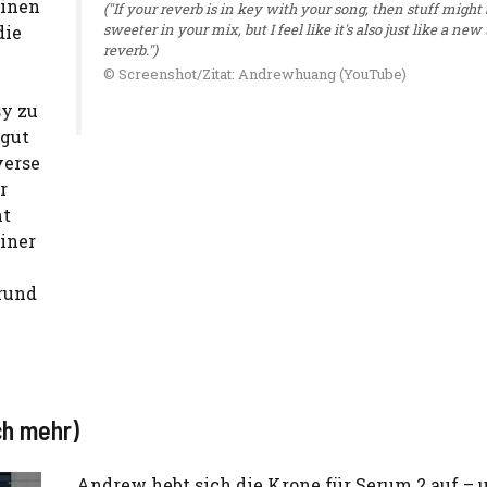
einen
("If your reverb is in key with your song, then stuff might 
sweeter in your mix, but I feel like it's also just like a new
die
reverb.")
© Screenshot/Zitat: Andrewhuang (YouTube)
sy zu
 gut
verse
r
ht
ainer
grund
ch mehr)
Andrew hebt sich die Krone für Serum 2 auf – 