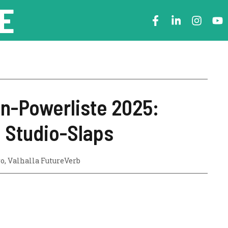
E
n-Powerliste 2025:
 Studio-Slaps
ro
,
Valhalla FutureVerb