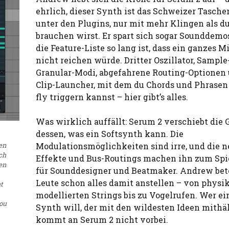
ehrlich, dieser Synth ist das Schweizer Tasch
unter den Plugins, nur mit mehr Klingen als du
brauchen wirst. Er spart sich sogar Sounddemos
die Feature-Liste so lang ist, dass ein ganzes M
nicht reichen würde. Dritter Oszillator, Sample
Granular-Modi, abgefahrene Routing-Optionen 
Clip-Launcher, mit dem du Chords und Phrasen
fly triggern kannst – hier gibt’s alles.
Was wirklich auffällt: Serum 2 verschiebt die
dessen, was ein Softsynth kann. Die
Modulationsmöglichkeiten sind irre, und die 
nen
ch
Effekte und Bus-Routings machen ihn zum Spi
en
für Sounddesigner und Beatmaker. Andrew bet
Leute schon alles damit anstellen – von physi
at
modellierten Strings bis zu Vogelrufen. Wer ei
you
Synth will, der mit den wildesten Ideen mithäl
kommt an Serum 2 nicht vorbei.