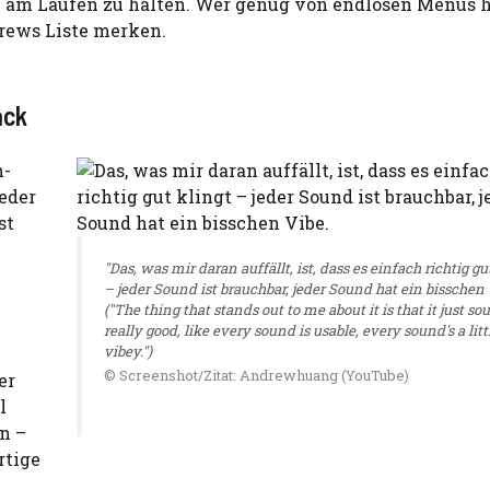
 am Laufen zu halten. Wer genug von endlosen Menüs 
drews Liste merken.
ack
h-
jeder
st
"Das, was mir daran auffällt, ist, dass es einfach richtig gu
– jeder Sound ist brauchbar, jeder Sound hat ein bisschen 
("The thing that stands out to me about it is that it just so
really good, like every sound is usable, every sound's a littl
vibey.")
© Screenshot/Zitat: Andrewhuang (YouTube)
er
l
n –
rtige