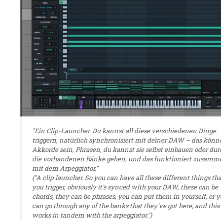
"Ein Clip-Launcher. Du kannst all diese verschiedenen Dinge
triggern, natürlich synchronisiert mit deiner DAW – das kön
Akkorde sein, Phrasen, du kannst sie selbst einbauen oder dur
die vorhandenen Bänke gehen, und das funktioniert zusamm
mit dem Arpeggiator."
("A clip launcher. So you can have all these different things th
you trigger, obviously it's synced with your DAW, these can be
chords, they can be phrases, you can put them in yourself, or 
can go through any of the banks that they've got here, and this
works in tandem with the arpeggiator.")