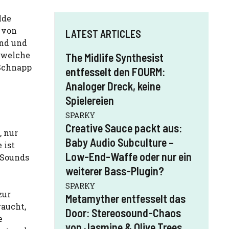
lde
, von
LATEST ARTICLES
end und
, welche
The Midlife Synthesist
 Schnapp
entfesselt den FOURM:
Analoger Dreck, keine
Spielereien
SPARKY
Creative Sauce packt aus:
, nur
Baby Audio Subculture –
 ist
Low-End-Waffe oder nur ein
 Sounds
weiterer Bass-Plugin?
SPARKY
zur
Metamyther entfesselt das
raucht,
Door: Stereosound-Chaos
e
von Jasmine & Olive Trees