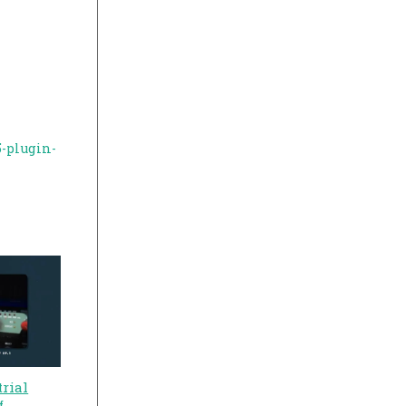
-plugin-
rial
f