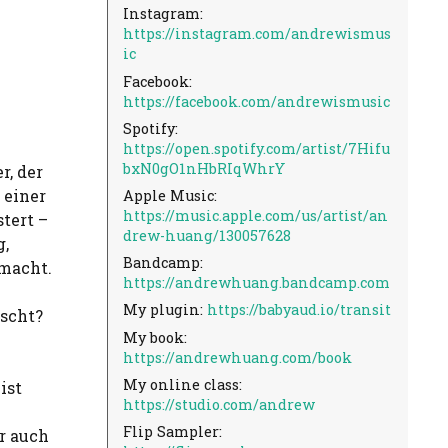
Instagram:
https://instagram.com/andrewismus
ic
Facebook:
https://facebook.com/andrewismusic
Spotify:
https://open.spotify.com/artist/7Hifu
bxN0gO1nHbRIqWhrY
r, der
 einer
Apple Music:
https://music.apple.com/us/artist/an
tert –
drew-huang/130057628
g,
Bandcamp:
 macht.
https://andrewhuang.bandcamp.com
My plugin:
https://babyaud.io/transit
ascht?
My book:
https://andrewhuang.com/book
My online class:
ist
https://studio.com/andrew
Flip Sampler:
r auch