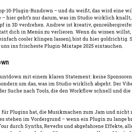
op-10-Plugin-Rundown – und du weißt, das wird eine wi
– hier geht’s nur darum, was im Studio wirklich knallt
opf in 3D verdrehen. Andrew ist kreativ, genreübergreif
tatt dich in Menüs zu verlieren. Wenn du wissen willst
infach cooler klingen lassen), bist du hier goldrichtig.
ass uns ins frischeste Plugin-Mixtape 2025 eintauchen.
own
ountdown mit einem klaren Statement: keine Sponsoren
sondern um das, was im Studio wirklich abgeht. Der Vibe
der Suche nach Tools, die den Workflow schnell und die
 für Plugins hat, die Musikmachen zum Jam und nicht 
es stehen im Vordergrund – wenn ein Plugin zu lange b
e Tour durch Synths, Reverbs und abgefahrene Effekte, all