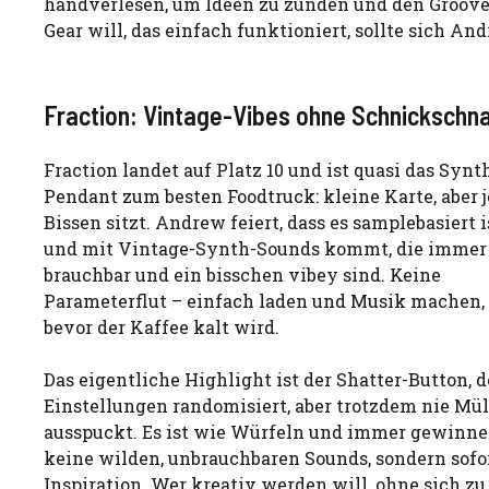
handverlesen, um Ideen zu zünden und den Groove
Gear will, das einfach funktioniert, sollte sich An
Fraction: Vintage-Vibes ohne Schnickschn
Fraction landet auf Platz 10 und ist quasi das Synt
Pendant zum besten Foodtruck: kleine Karte, aber 
Bissen sitzt. Andrew feiert, dass es samplebasiert i
und mit Vintage-Synth-Sounds kommt, die immer
brauchbar und ein bisschen vibey sind. Keine
Parameterflut – einfach laden und Musik machen,
bevor der Kaffee kalt wird.
Das eigentliche Highlight ist der Shatter-Button, d
Einstellungen randomisiert, aber trotzdem nie Mül
ausspuckt. Es ist wie Würfeln und immer gewinne
keine wilden, unbrauchbaren Sounds, sondern sofo
Inspiration. Wer kreativ werden will, ohne sich zu