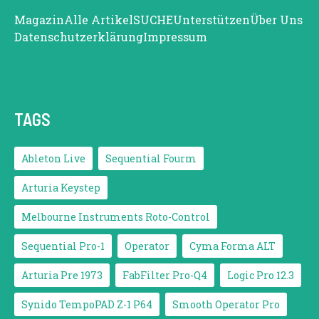
Magazin
Alle Artikel
SUCHE
Unterstützen
Über Uns
Datenschutzerklärung
Impressum
TAGS
Ableton Live
Sequential Fourm
Arturia Keystep
Melbourne Instruments Roto-Control
Sequential Pro-1
Operator
Cyma Forma ALT
Arturia Pre 1973
FabFilter Pro-Q4
Logic Pro 12.3
Synido TempoPAD Z-1 P64
Smooth Operator Pro