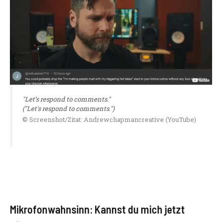
"Let’s respond to comments."
("Let's respond to comments.")
© Screenshot/Zitat: Andrewchapmancreative (YouTube)
Mikrofonwahnsinn: Kannst du mich jetzt