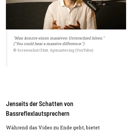
"Man konnte einen massiven Unterschied hören."
("You could hear a massive difference.")
© Screenshot/Zitat: Apmastering (YouTube)
Jenseits der Schatten von
Bassreflexlautsprechern
Während das Video zu Ende geht, bietet