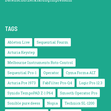
TAGS
Ableton Live
Sequential Fourm
Arturia Keystep
Melbourne Instruments Roto-Control
Sequential Pro-1
Operator
Cyma Forma ALT
Arturia Pre 1973
FabFilter Pro-Q4
Logic Pro 12.3
Synido TempoPAD Z-1 P64
Smooth Operator Pro
Sonible pure:deess
Nopia
Technics SL-1200