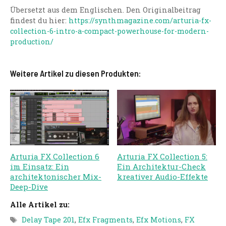
Übersetzt aus dem Englischen. Den Originalbeitrag
findest du hier:
https://synthmagazine.com/arturia-fx-
collection-6-intro-a-compact-powerhouse-for-modern-
production/
Weitere Artikel zu diesen Produkten:
Arturia FX Collection 6
Arturia FX Collection 5:
im Einsatz: Ein
Ein Architektur-Check
architektonischer Mix-
kreativer Audio-Effekte
Deep-Dive
Alle Artikel zu:
Schlagwörter
Delay Tape 201
,
Efx Fragments
,
Efx Motions
,
FX