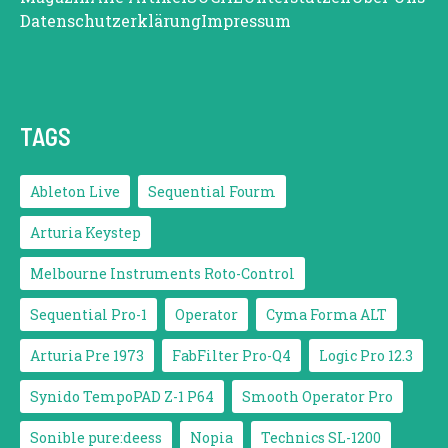
Datenschutzerklärung
Impressum
TAGS
Ableton Live
Sequential Fourm
Arturia Keystep
Melbourne Instruments Roto-Control
Sequential Pro-1
Operator
Cyma Forma ALT
Arturia Pre 1973
FabFilter Pro-Q4
Logic Pro 12.3
Synido TempoPAD Z-1 P64
Smooth Operator Pro
Sonible pure:deess
Nopia
Technics SL-1200