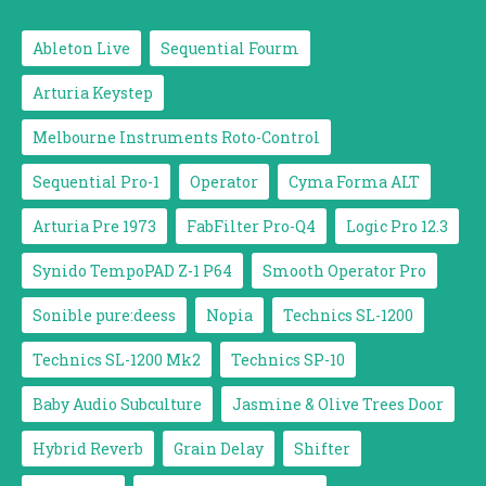
Ableton Live
Sequential Fourm
Arturia Keystep
Melbourne Instruments Roto-Control
Sequential Pro-1
Operator
Cyma Forma ALT
Arturia Pre 1973
FabFilter Pro-Q4
Logic Pro 12.3
Synido TempoPAD Z-1 P64
Smooth Operator Pro
Sonible pure:deess
Nopia
Technics SL-1200
Technics SL-1200 Mk2
Technics SP-10
Baby Audio Subculture
Jasmine & Olive Trees Door
Hybrid Reverb
Grain Delay
Shifter