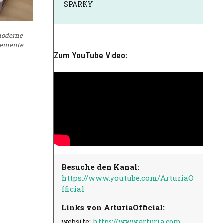
SPARKY
 moderne
elemente
Zum YouTube Video:
Besuche den Kanal:
https://www.youtube.com/ArturiaO
fficial
Links von ArturiaOfficial:
website:
https://www.arturia.com