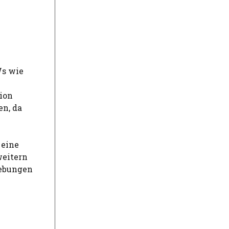
Ws wie
ion
en, da
 eine
weitern
gebungen