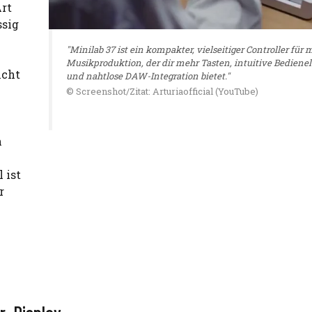
rt
ssig
"Minilab 37 ist ein kompakter, vielseitiger Controller für
Musikproduktion, der dir mehr Tasten, intuitive Bedien
icht
und nahtlose DAW-Integration bietet."
© Screenshot/Zitat: Arturiaofficial (YouTube)
n
 ist
r