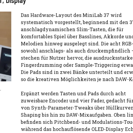
, Display
Das Hardware-Layout des MiniLab 37 wird
systematisch vorgestellt, beginnend mit den 3
anschlagdynamischen Slim-Tasten, die für
komfortables Spiel über Basslines, Akkorde un
Melodien hinweg ausgelegt sind. Die acht RGB
sowohl anschlags- als auch druckempfindlich 
stechen für Nutzer hervor, die ausdrucksstarke
Fingerdrumming oder Sample-Triggering erwa
Die Pads sind in zwei Bänke unterteilt und er
so die kreativen Möglichkeiten je nach DAW-K
-
Ergänzt werden Tasten und Pads durch acht
zuweisbare Encoder und vier Fader, gedacht für
von Synth-Parameter-Tweaks über Hüllkurven
Shaping bis hin zu DAW-Mixaufgaben. Oben li
befinden sich Pitchbend- und Modulations-Touc
während das hochauflösende OLED-Display Ech