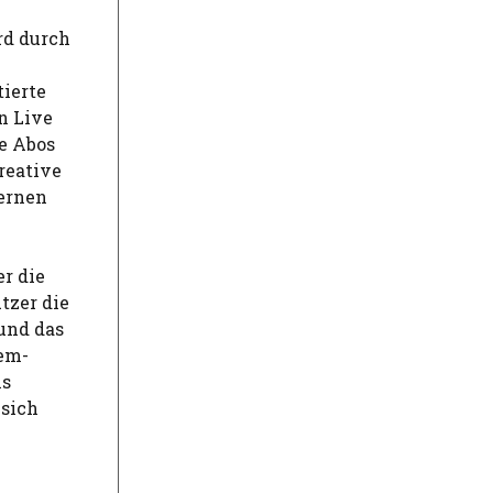
rd durch
tierte
n Live
e Abos
kreative
ernen
r die
tzer die
und das
em-
ls
 sich