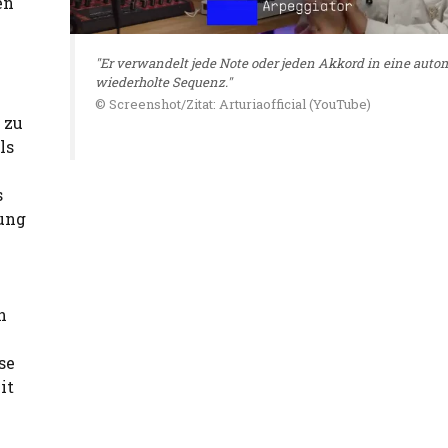
en
"Er verwandelt jede Note oder jeden Akkord in eine auto
wiederholte Sequenz."
© Screenshot/Zitat: Arturiaofficial (YouTube)
 zu
ls
s
tung
n
se
it