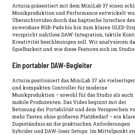
Arturia präsentiert mit dem MiniLab 37 einen schl
Musikproduktion und Performance entwickelt wurde
Übersichtsvideo durch das haptische Interface de
zuweisbare RGB-Pads bis hin zum klaren OLED-Displ
verspricht nahtlose DAW-Integration, taktile Kont
Kreativität beschleunigen soll. Wir analysieren da
Spielbarkeit und wie diese Features sich im Studi
Ein portabler DAW-Begleiter
Arturia positioniert das MiniLab 37 als vielseitige
und kompakten Controller für moderne
Musikproduktion – sowohl für das Studio als auch 
mobile Produzenten. Das Video beginnt mit der
Betonung der Portabilität und dem Versprechen v
mehr Tasten ohne größeren Platzbedarf – ein klar
Zugeständnis an die praktischen Anforderungen
hybrider und DAW-loser Setups. Im Mittelpunkt s