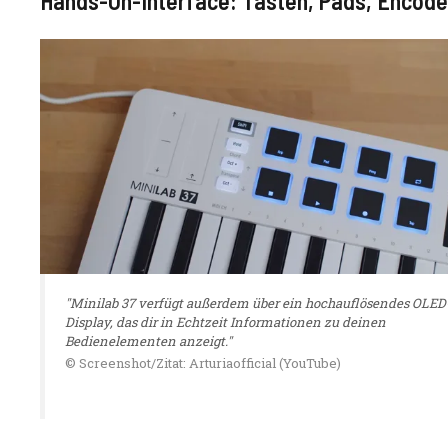
Hands-On-Interface: Tasten, Pads, Encoder
"Minilab 37 verfügt außerdem über ein hochauflösendes OLED
Display, das dir in Echtzeit Informationen zu deinen
Bedienelementen anzeigt."
© Screenshot/Zitat: Arturiaofficial (YouTube)