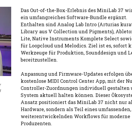
Das Out-of-the-Box-Erlebnis des MiniLab 37 wi
ein umfangreiches Software-Bundle ergänzt.
Enthalten sind Analog Lab Intro (Arturias kura
Library aus V Collection und Pigments), Ableto
Lite, Native Instruments Komplete Select sowi
für Loopcloud und Melodics. Ziel ist es, sofort 
Werkzeuge für Produktion, Sounddesign und L
bereitzustellen.
Anpassung und Firmware-Updates erfolgen übe
kostenlose MIDI Control Center App, mit der Nu
r
Controller-Zuordnungen individuell gestalten 
g
System aktuell halten können. Dieser Ökosyst
Ansatz positioniert das MiniLab 37 nicht nur a
Hardware, sondern als Teil eines umfassenden,
weiterentwickelnden Workflows für moderne
Produzenten.