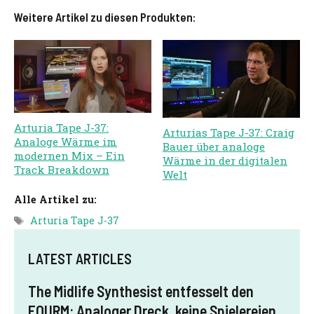
Weitere Artikel zu diesen Produkten:
Arturia Tape J-37:
Arturias Tape J-37: Craig
Analoge Wärme im
Bauer über analoge
modernen Mix – Ein
Wärme in der digitalen
Track Breakdown
Welt
Alle Artikel zu:
Schlagwörter
Arturia Tape J-37
LATEST ARTICLES
The Midlife Synthesist entfesselt den
FOURM: Analoger Dreck, keine Spielereien