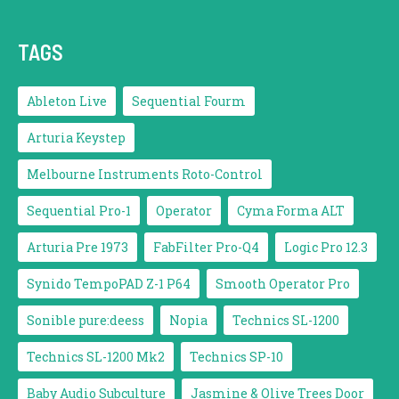
TAGS
Ableton Live
Sequential Fourm
Arturia Keystep
Melbourne Instruments Roto-Control
Sequential Pro-1
Operator
Cyma Forma ALT
Arturia Pre 1973
FabFilter Pro-Q4
Logic Pro 12.3
Synido TempoPAD Z-1 P64
Smooth Operator Pro
Sonible pure:deess
Nopia
Technics SL-1200
Technics SL-1200 Mk2
Technics SP-10
Baby Audio Subculture
Jasmine & Olive Trees Door