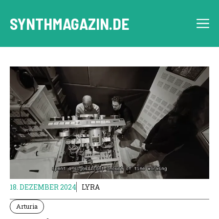
Zum
Inhalt
SYNTHMAGAZIN.DE
M
springen
18. DEZEMBER 2024
LYRA
Arturia