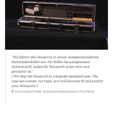
"Wir liefern den Deosynth in einem maßgeschneiderten
Hartschalenkoffer aus. Der Koffer hat passgenauen
Schaumstoff, sodass Ihr Winsynth sicher sitzt und
geschützt ist."
("We ship the Deosynth in a bespoke hardshell case. The
case has custom-cut foam, so it will securely fit and protect
your Winsynth.")
© Screenshot/Zitat: Ashunsoundmachines (YouTube)