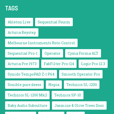
TAGS
Ableton Live
Sequential Fourm
Arturia Keystep
Melbourne Instruments Roto-Control
Sequential Pro-1
Operator
Cyma Forma ALT
Arturia Pre 1973
FabFilter Pro-Q4
Logic Pro 12.3
Synido TempoPAD Z-1 P64
Smooth Operator Pro
Sonible pure:deess
Nopia
Technics SL-1200
Technics SL-1200 Mk2
Technics SP-10
Baby Audio Subculture
Jasmine & Olive Trees Door