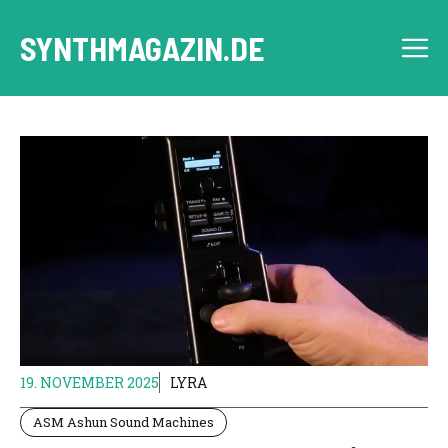
Zum
Inhalt
SYNTHMAGAZIN.DE
M
springen
19. NOVEMBER 2025
LYRA
ASM Ashun Sound Machines