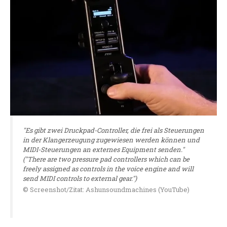
"Es gibt zwei Druckpad-Controller, die frei als Steuerungen
in der Klangerzeugung zugewiesen werden können und
MIDI-Steuerungen an externes Equipment senden."
("There are two pressure pad controllers which can be
freely assigned as controls in the voice engine and will
send MIDI controls to external gear.")
© Screenshot/Zitat: Ashunsoundmachines (YouTube)