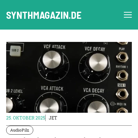
Zum
Inhalt
SYNTHMAGAZIN.DE
M
springen
25. OKTOBER 2025
JET
AudioPilz