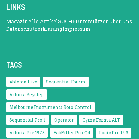
LINKS
Magazin
Alle Artikel
SUCHE
Unterstützen
Über Uns
Datenschutzerklärung
Impressum
TAGS
Ableton Live
Sequential Fourm
Arturia Keystep
Melbourne Instruments Roto-Control
Sequential Pro-1
Operator
Cyma Forma ALT
Arturia Pre 1973
FabFilter Pro-Q4
Logic Pro 12.3