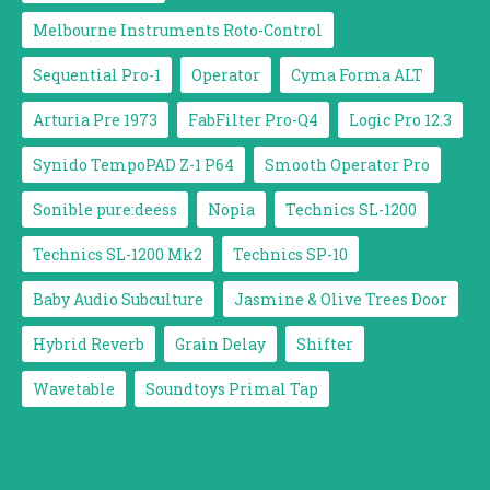
Melbourne Instruments Roto-Control
Sequential Pro-1
Operator
Cyma Forma ALT
Arturia Pre 1973
FabFilter Pro-Q4
Logic Pro 12.3
Synido TempoPAD Z-1 P64
Smooth Operator Pro
Sonible pure:deess
Nopia
Technics SL-1200
Technics SL-1200 Mk2
Technics SP-10
Baby Audio Subculture
Jasmine & Olive Trees Door
Hybrid Reverb
Grain Delay
Shifter
Wavetable
Soundtoys Primal Tap