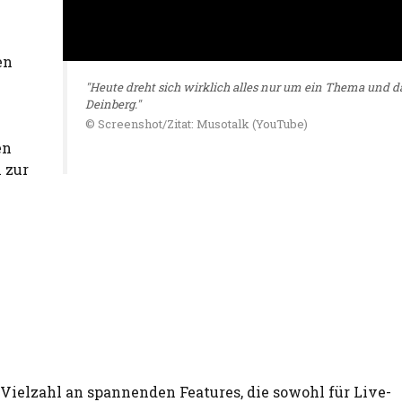
en
"Heute dreht sich wirklich alles nur um ein Thema und da
Deinberg."
© Screenshot/Zitat: Musotalk (YouTube)
en
 zur
 Vielzahl an spannenden Features, die sowohl für Live-