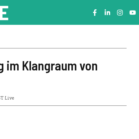
E
rg im Klangraum von
T Live