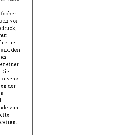
nfacher
uch vor
sdruck,
nur
ch eine
 und den
ten
er einer
 Die
chnische
en der
en
d
Ende von
llte
reiten.