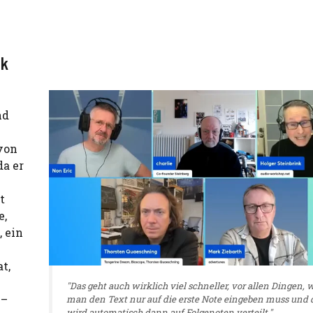
ik
nd
 von
a er
t
e,
 ein
t,
"Das geht auch wirklich viel schneller, vor allen Dingen, w
 –
man den Text nur auf die erste Note eingeben muss und 
wird automatisch dann auf Folgenoten verteilt."