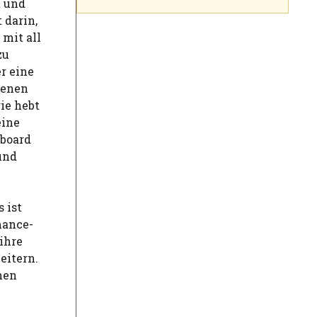
t und
 darin,
mit all
zu
r eine
denen
ie hebt
eine
yboard
und
 ist
mance-
ihre
eitern.
hen