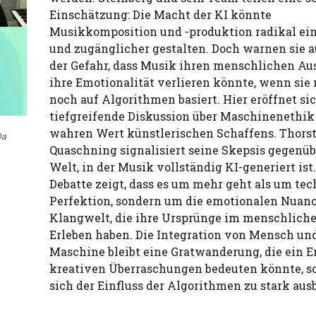
Einschätzung: Die Macht der KI könnte
Musikkomposition und -produktion radikal ei
und zugänglicher gestalten. Doch warnen sie a
der Gefahr, dass Musik ihren menschlichen Au
ihre Emotionalität verlieren könnte, wenn sie 
noch auf Algorithmen basiert. Hier eröffnet si
tiefgreifende Diskussion über Maschinenethik
wahren Wert künstlerischen Schaffens. Thors
Da
Quaschning signalisiert seine Skepsis gegenüb
Welt, in der Musik vollständig KI-generiert ist.
Debatte zeigt, dass es um mehr geht als um te
Perfektion, sondern um die emotionalen Nuanc
Klangwelt, die ihre Ursprünge im menschlich
Erleben haben. Die Integration von Mensch un
Maschine bleibt eine Gratwanderung, die ein 
kreativen Überraschungen bedeuten könnte, so
sich der Einfluss der Algorithmen zu stark ausb