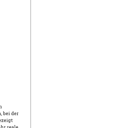
n
 bei der
ezeigt
hr reale