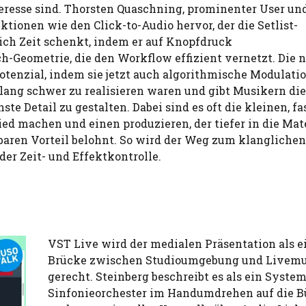
teresse sind. Thorsten Quaschning, prominenter User un
tionen wie den Click-to-Audio hervor, der die Setlist-
ch Zeit schenkt, indem er auf Knopfdruck
h-Geometrie, die den Workflow effizient vernetzt. Die 
otenzial, indem sie jetzt auch algorithmische Modulati
slang schwer zu realisieren waren und gibt Musikern die
e Detail zu gestalten. Dabei sind es oft die kleinen, fa
ed machen und einen produzieren, der tiefer in die Mat
baren Vorteil belohnt. So wird der Weg zum klanglichen
er Zeit- und Effektkontrolle.
VST Live wird der medialen Präsentation als e
Brücke zwischen Studioumgebung und Livemu
gerecht. Steinberg beschreibt es als ein System
Sinfonieorchester im Handumdrehen auf die 