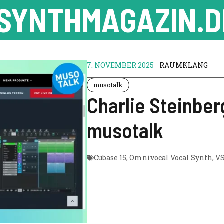
SYNTHMAGAZIN.D
7. NOVEMBER 2025
RAUMKLANG
musotalk
Charlie Steinbe
musotalk
Cubase 15
,
Omnivocal Vocal Synth
,
VS