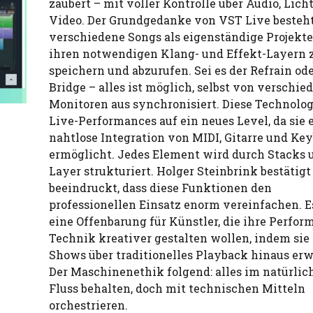
zaubert – mit voller Kontrolle über Audio, Lich
Video. Der Grundgedanke von VST Live besteht
verschiedene Songs als eigenständige Projekte 
ihren notwendigen Klang- und Effekt-Layern 
speichern und abzurufen. Sei es der Refrain ode
Bridge – alles ist möglich, selbst von verschie
Monitoren aus synchronisiert. Diese Technolog
Live-Performances auf ein neues Level, da sie 
nahtlose Integration von MIDI, Gitarre und Ke
ermöglicht. Jedes Element wird durch Stacks 
Layer strukturiert. Holger Steinbrink bestätigt
beeindruckt, dass diese Funktionen den
professionellen Einsatz enorm vereinfachen. Es
eine Offenbarung für Künstler, die ihre Perfor
Technik kreativer gestalten wollen, indem sie 
Shows über traditionelles Playback hinaus erw
Der Maschinenethik folgend: alles im natürlic
Fluss behalten, doch mit technischen Mitteln
orchestrieren.