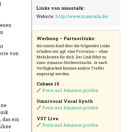
d
Links von musotalk:
Website:
http://www.musotalk.de/
neuen
on
Werbung – Partnerlinks:
Bei einem Kauf über die folgenden Links
st
erhalten wir ggf. eine Provision – ohne
erie von
Mehrkosten für dich. Der Link führt zu
einer Amazon-Stichwortsuche. Je nach
Verfügbarkeit können andere Treffer
angezeigt werden.
Cubase 15
🔗
Preis auf Amazon prüfen
Omnivocal Vocal Synth
ine
🔗
Preis auf Amazon prüfen
sik
VST Live
, das ein
🔗
Preis auf Amazon prüfen
Bühne