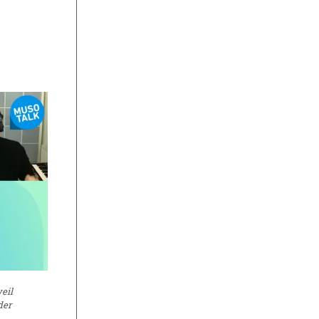
eil
der