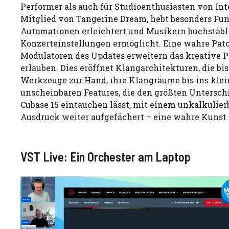
Performer als auch für Studioenthusiasten von In
Mitglied von Tangerine Dream, hebt besonders Funk
Automationen erleichtert und Musikern buchstäbli
Konzerteinstellungen ermöglicht. Eine wahre Patc
Modulatoren des Updates erweitern das kreative P
erlauben. Dies eröffnet Klangarchitekturen, die bi
Werkzeuge zur Hand, ihre Klangräume bis ins kleinst
unscheinbaren Features, die den größten Unterschi
Cubase 15 eintauchen lässt, mit einem unkalkulier
Ausdruck weiter aufgefächert – eine wahre Kunst d
VST Live: Ein Orchester am Laptop