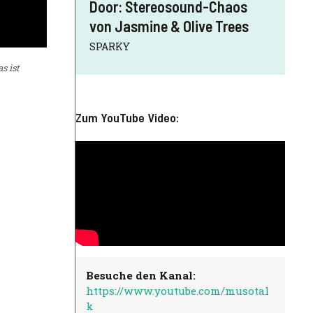
Door: Stereosound-Chaos
von Jasmine & Olive Trees
SPARKY
s ist
Zum YouTube Video:
Besuche den Kanal:
https://www.youtube.com/musotal
k