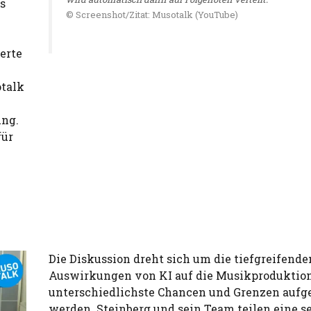
s
© Screenshot/Zitat: Musotalk (YouTube)
erte
otalk
ung.
für
Die Diskussion dreht sich um die tiefgreifende
Auswirkungen von KI auf die Musikproduktion,
unterschiedlichste Chancen und Grenzen aufg
werden. Steinberg und sein Team teilen eine se