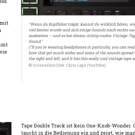
ess.
amit
"Wenn du Kopfhörer trägst, kannst du wirklich hören, wi
n
viel breiter wurde und sich einige Sounds nach rechts un
ausbreiten – und es hat diesen richtig coolen Vintage-Ta
Sound."
mmt
("If you're wearing headphones in particular, you can real
wie
how that got much wider and some of the sounds spread o
the right and left, and it has this really cool vintage tape s
© Screenshot/Zitat: Chris Laps (YouTube)
Tape Double Track ist kein One-Knob-Wonder. 
taucht in die Bedienung ein und zeigt, wie ma