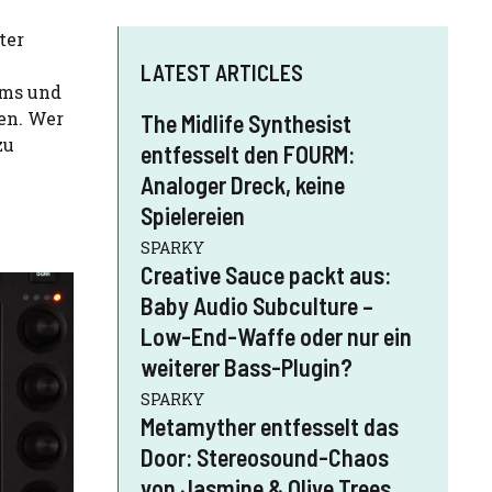
ter
LATEST ARTICLES
ums und
en. Wer
The Midlife Synthesist
zu
entfesselt den FOURM:
Analoger Dreck, keine
Spielereien
SPARKY
Creative Sauce packt aus:
Baby Audio Subculture –
Low-End-Waffe oder nur ein
weiterer Bass-Plugin?
SPARKY
Metamyther entfesselt das
Door: Stereosound-Chaos
von Jasmine & Olive Trees