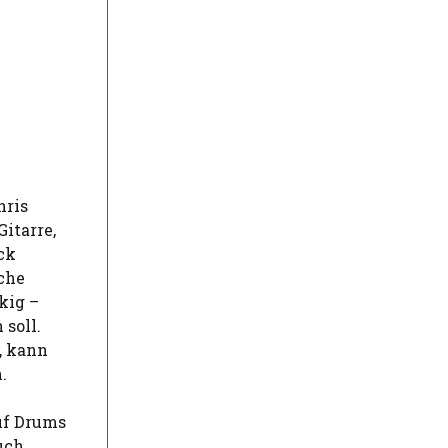
hris
itarre,
ck
che
kig –
soll.
, kann
.
uf Drums
uch