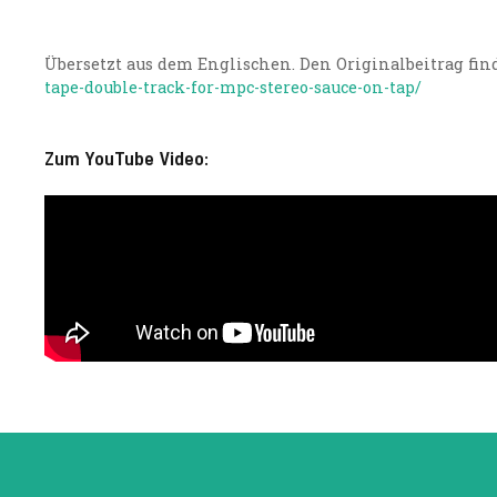
Übersetzt aus dem Englischen. Den Originalbeitrag find
tape-double-track-for-mpc-stereo-sauce-on-tap/
Zum YouTube Video: