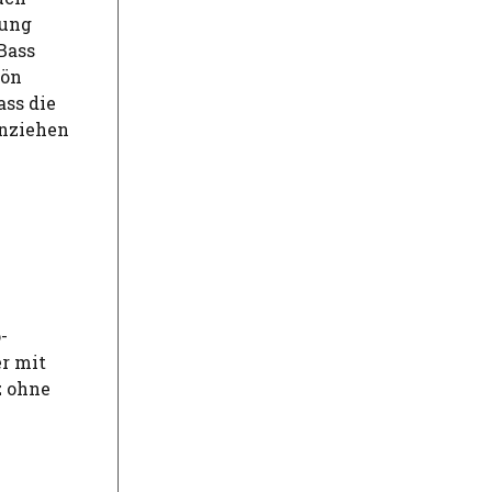
rung
Bass
hön
ass die
inziehen
-
er mit
z ohne