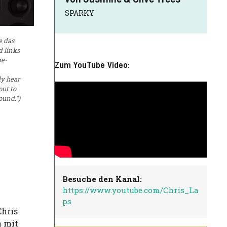
SPARKY
e das
d links
pe-
Zum YouTube Video:
ly hear
ut to
ound.")
Besuche den Kanal:
https://www.youtube.com/Chris_La
ps
Chris
n mit