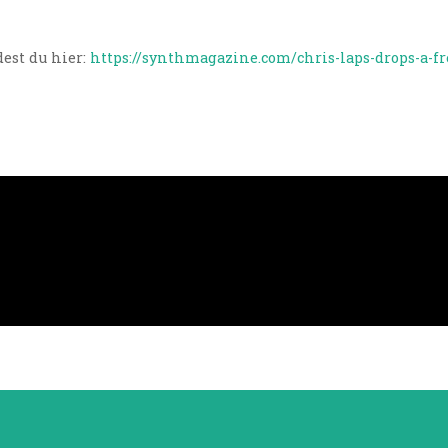
est du hier:
https://synthmagazine.com/chris-laps-drops-a-fr