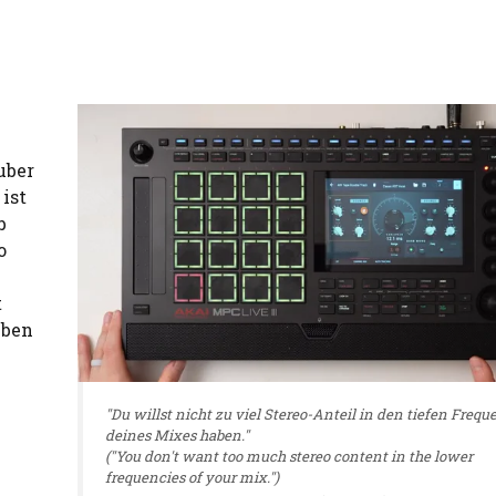
uber
 ist
b
o
t
iben
"Du willst nicht zu viel Stereo-Anteil in den tiefen Freq
deines Mixes haben."
("You don't want too much stereo content in the lower
frequencies of your mix.")