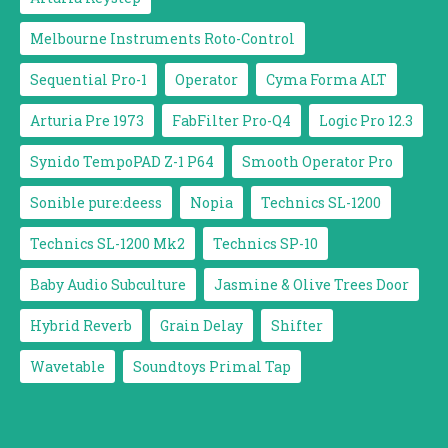
Melbourne Instruments Roto-Control
Sequential Pro-1
Operator
Cyma Forma ALT
Arturia Pre 1973
FabFilter Pro-Q4
Logic Pro 12.3
Synido TempoPAD Z-1 P64
Smooth Operator Pro
Sonible pure:deess
Nopia
Technics SL-1200
Technics SL-1200 Mk2
Technics SP-10
Baby Audio Subculture
Jasmine & Olive Trees Door
Hybrid Reverb
Grain Delay
Shifter
Wavetable
Soundtoys Primal Tap