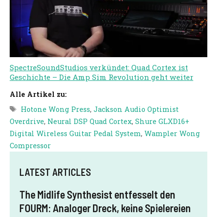
SpectreSoundStudios verkündet: Quad Cortex ist
Geschichte – Die Amp Sim Revolution geht weiter
Alle Artikel zu:
Schlagwörter
Hotone Wong Press
,
Jackson Audio Optimist
Overdrive
,
Neural DSP Quad Cortex
,
Shure GLXD16+
Digital Wireless Guitar Pedal System
,
Wampler Wong
Compressor
LATEST ARTICLES
The Midlife Synthesist entfesselt den
FOURM: Analoger Dreck, keine Spielereien