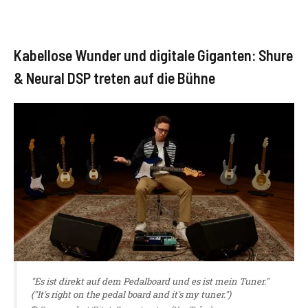
Kabellose Wunder und digitale Giganten: Shure
& Neural DSP treten auf die Bühne
"Es ist direkt auf dem Pedalboard und es ist mein Tuner."
("It's right on the pedal board and it's my tuner.")