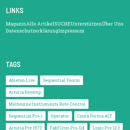
LINKS
Magazin
Alle Artikel
SUCHE
Unterstützen
Über Uns
Datenschutzerklärung
Impressum
TAGS
Ableton Live
Sequential Fourm
Arturia Keystep
Melbourne Instruments Roto-Control
Sequential Pro-1
Operator
Cyma Forma ALT
Arturia Pre 1973
FabFilter Pro-Q4
Logic Pro 12.3