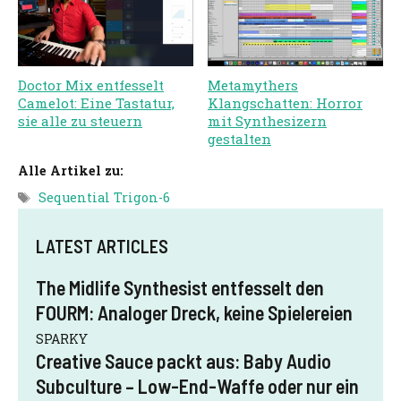
Doctor Mix entfesselt
Metamythers
Camelot: Eine Tastatur,
Klangschatten: Horror
sie alle zu steuern
mit Synthesizern
gestalten
Alle Artikel zu:
Schlagwörter
Sequential Trigon-6
LATEST ARTICLES
The Midlife Synthesist entfesselt den
FOURM: Analoger Dreck, keine Spielereien
SPARKY
Creative Sauce packt aus: Baby Audio
Subculture – Low-End-Waffe oder nur ein