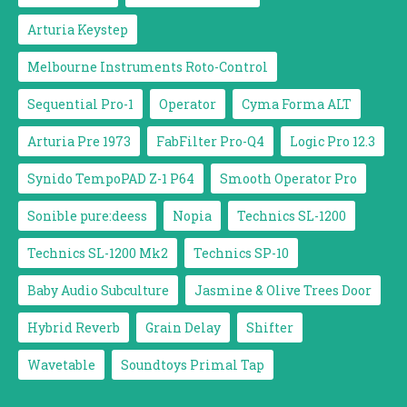
Arturia Keystep
Melbourne Instruments Roto-Control
Sequential Pro-1
Operator
Cyma Forma ALT
Arturia Pre 1973
FabFilter Pro-Q4
Logic Pro 12.3
Synido TempoPAD Z-1 P64
Smooth Operator Pro
Sonible pure:deess
Nopia
Technics SL-1200
Technics SL-1200 Mk2
Technics SP-10
Baby Audio Subculture
Jasmine & Olive Trees Door
Hybrid Reverb
Grain Delay
Shifter
Wavetable
Soundtoys Primal Tap