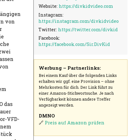
Website:
https://divkidvideo.com
hängigen
Instagram:
https://instagram.com/divkidvideo
rn von
r
Twitter:
https://twitter.com/divkid
ie
Facebook:
iche
https://facebook.com/Sir.DivKid
 zwei
lassen
 von
Werbung – Partnerlinks:
Bei einem Kauf über die folgenden Links
erhalten wir ggf. eine Provision – ohne
Mehrkosten für dich. Der Link führt zu
dem
einer Amazon-Stichwortsuche. Je nach
Verfügbarkeit können andere Treffer
O das
angezeigt werden.
rauer
DMNO
hor-VFD-
🔗
Preis auf Amazon prüfen
einem
Stück