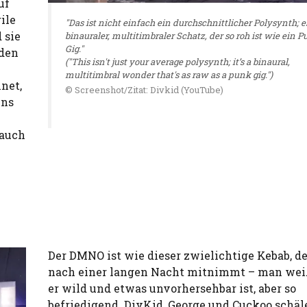
uf
ile
"Das ist nicht einfach ein durchschnittlicher Polysynth; es
 sie
binauraler, multitimbraler Schatz, der so roh ist wie ein P
Gig."
 den
("This isn't just your average polysynth; it’s a binaural,
multitimbral wonder that's as raw as a punk gig.")
net,
© Screenshot/Zitat: Divkid (YouTube)
uns
 auch
Der DMNO ist wie dieser zwielichtige Kebab, 
nach einer langen Nacht mitnimmt – man weiß
er wild und etwas unvorhersehbar ist, aber so
befriedigend. DivKid, George und Cuckoo schäl