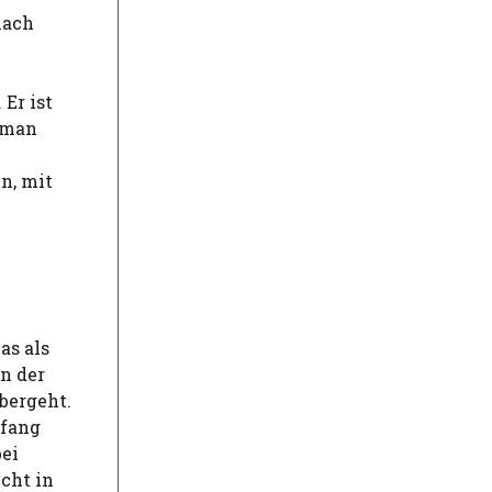
nach
Er ist
s man
n, mit
as als
n der
bergeht.
nfang
bei
cht in