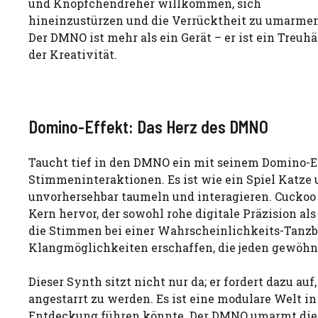
und Knöpfchendreher willkommen, sich
hineinzustürzen und die Verrücktheit zu umarmen
Der DMNO ist mehr als ein Gerät – er ist ein Treuh
der Kreativität.
Domino-Effekt: Das Herz des DMNO
Taucht tief in den DMNO ein mit seinem Domino-Ef
Stimmeninteraktionen. Es ist wie ein Spiel Katze
unvorhersehbar taumeln und interagieren. Cuckoo 
Kern hervor, der sowohl rohe digitale Präzision al
die Stimmen bei einer Wahrscheinlichkeits-Tanzbe
Klangmöglichkeiten erschaffen, die jeden gewöhn
Dieser Synth sitzt nicht nur da; er fordert dazu au
angestarrt zu werden. Es ist eine modulare Welt i
Entdeckung führen könnte. Der DMNO umarmt die Su