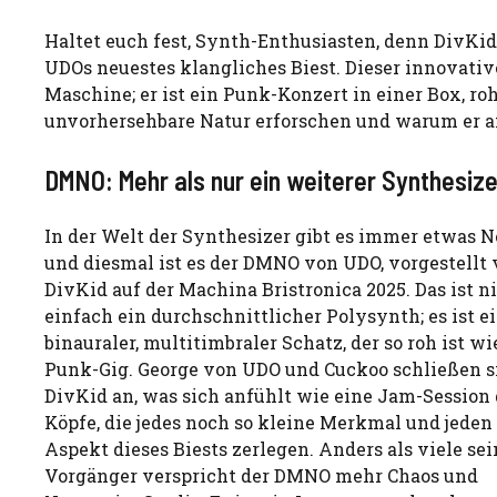
Haltet euch fest, Synth-Enthusiasten, denn DivKi
UDOs neuestes klangliches Biest. Dieser innovative
Maschine; er ist ein Punk-Konzert in einer Box, r
unvorhersehbare Natur erforschen und warum er an
DMNO: Mehr als nur ein weiterer Synthesize
In der Welt der Synthesizer gibt es immer etwas N
und diesmal ist es der DMNO von UDO, vorgestellt
DivKid auf der Machina Bristronica 2025. Das ist n
einfach ein durchschnittlicher Polysynth; es ist e
binauraler, multitimbraler Schatz, der so roh ist wi
Punk-Gig. George von UDO und Cuckoo schließen s
DivKid an, was sich anfühlt wie eine Jam-Session 
Köpfe, die jedes noch so kleine Merkmal und jeden
Aspekt dieses Biests zerlegen. Anders als viele sei
Vorgänger verspricht der DMNO mehr Chaos und