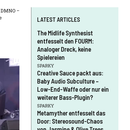
s DMNO –
e
LATEST ARTICLES
The Midlife Synthesist
entfesselt den FOURM:
Analoger Dreck, keine
Spielereien
SPARKY
Creative Sauce packt aus:
Baby Audio Subculture –
Low-End-Waffe oder nur ein
weiterer Bass-Plugin?
SPARKY
Metamyther entfesselt das
Door: Stereosound-Chaos
von Jasmine & Olive Trees