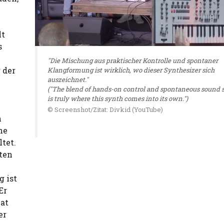
lt
s
"Die Mischung aus praktischer Kontrolle und spontaner
 der
Klangformung ist wirklich, wo dieser Synthesizer sich
auszeichnet."
("The blend of hands-on control and spontaneous sound 
is truly where this synth comes into its own.")
© Screenshot/Zitat: Divkid (YouTube)
n
he
tet.
kten
 ist
Er
hat
er