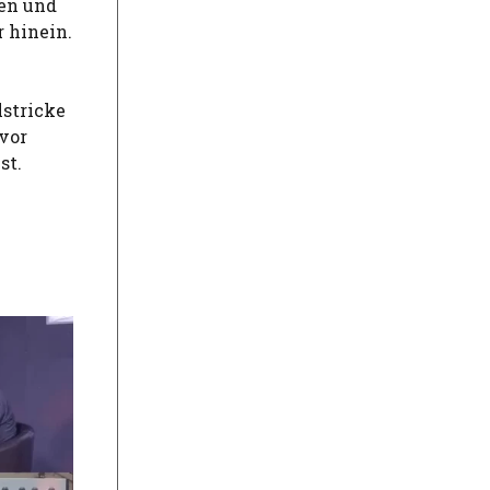
ren und
 hinein.
lstricke
 vor
st.