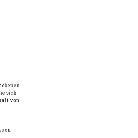
riebenen
ie sich
haft von
neuen