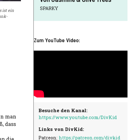
SPARKY
 ist ein
unk-
Zum YouTube Video:
Besuche den Kanal:
den man
https://www.youtube.com/DivKid
, dass
Links von DivKid:
Patreon:
https://patreon.com/divkid
en die