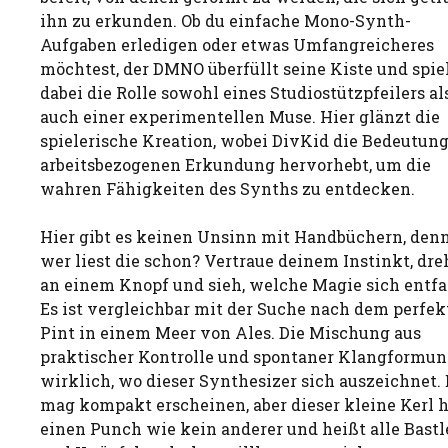
ihn zu erkunden. Ob du einfache Mono-Synth-
Aufgaben erledigen oder etwas Umfangreicheres
möchtest, der DMNO überfüllt seine Kiste und spie
dabei die Rolle sowohl eines Studiostützpfeilers al
auch einer experimentellen Muse. Hier glänzt die
spielerische Kreation, wobei DivKid die Bedeutung
arbeitsbezogenen Erkundung hervorhebt, um die
wahren Fähigkeiten des Synths zu entdecken.
Hier gibt es keinen Unsinn mit Handbüchern, den
wer liest die schon? Vertraue deinem Instinkt, dre
an einem Knopf und sieh, welche Magie sich entfal
Es ist vergleichbar mit der Suche nach dem perfe
Pint in einem Meer von Ales. Die Mischung aus
praktischer Kontrolle und spontaner Klangformung
wirklich, wo dieser Synthesizer sich auszeichnet. 
mag kompakt erscheinen, aber dieser kleine Kerl 
einen Punch wie kein anderer und heißt alle Bastl