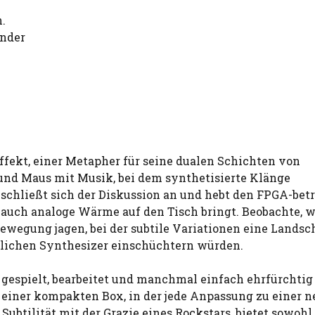
.
änder
fekt, einer Metapher für seine dualen Schichten von
 und Maus mit Musik, bei dem synthetisierte Klänge
schließt sich der Diskussion an und hebt den FPGA-bet
s auch analoge Wärme auf den Tisch bringt. Beobachte, w
wegung jagen, bei der subtile Variationen eine Landsc
lichen Synthesizer einschüchtern würden.
f, gespielt, bearbeitet und manchmal einfach ehrfürchtig
n einer kompakten Box, in der jede Anpassung zu einer 
btilität mit der Grazie eines Rockstars, bietet sowohl