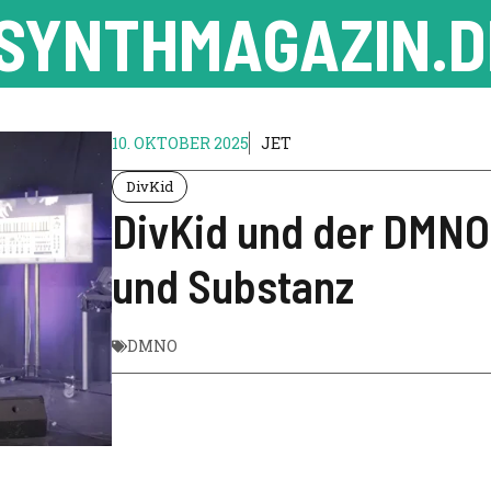
SYNTHMAGAZIN.D
10. OKTOBER 2025
JET
DivKid
DivKid und der DMNO:
und Substanz
DMNO