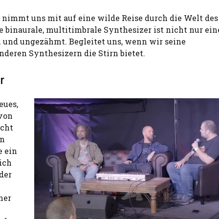
d nimmt uns mit auf eine wilde Reise durch die Welt de
 binaurale, multitimbrale Synthesizer ist nicht nur ein
oh und ungezähmt. Begleitet uns, wenn wir seine
deren Synthesizern die Stirn bietet.
r
eues,
 von
icht
in
e ein
ich
der
ner