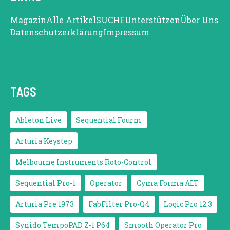
Magazin
Alle Artikel
SUCHE
Unterstützen
Über Uns
Datenschutzerklärung
Impressum
TAGS
Ableton Live
Sequential Fourm
Arturia Keystep
Melbourne Instruments Roto-Control
Sequential Pro-1
Operator
Cyma Forma ALT
Arturia Pre 1973
FabFilter Pro-Q4
Logic Pro 12.3
Synido TempoPAD Z-1 P64
Smooth Operator Pro