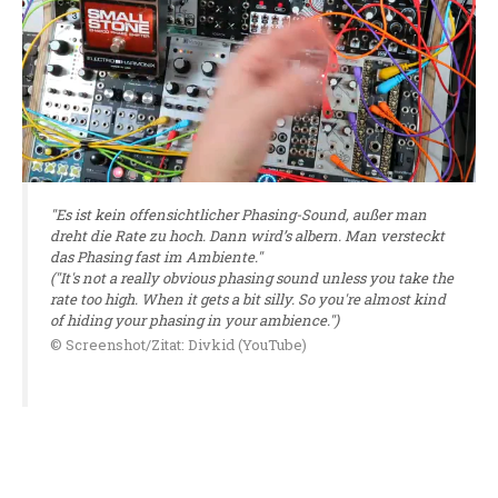
"Es ist kein offensichtlicher Phasing-Sound, außer man
dreht die Rate zu hoch. Dann wird’s albern. Man versteckt
das Phasing fast im Ambiente."
("It's not a really obvious phasing sound unless you take the
rate too high. When it gets a bit silly. So you're almost kind
of hiding your phasing in your ambience.")
© Screenshot/Zitat: Divkid (YouTube)