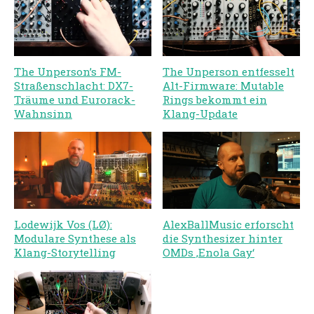
The Unperson’s FM-
The Unperson entfesselt
Straßenschlacht: DX7-
Alt-Firmware: Mutable
Träume und Eurorack-
Rings bekommt ein
Wahnsinn
Klang-Update
AlexBallMusic erforscht
Lodewijk Vos (LØ):
die Synthesizer hinter
Modulare Synthese als
OMDs ‚Enola Gay‘
Klang-Storytelling