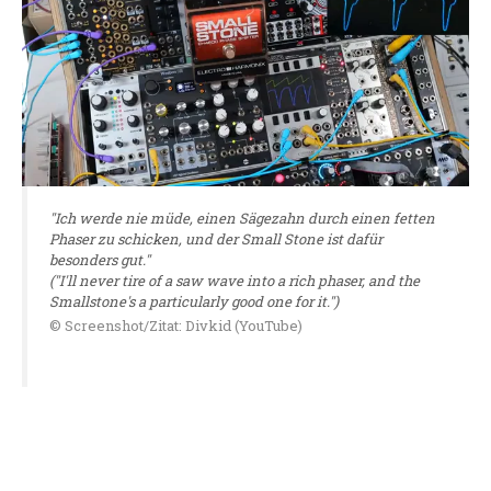
"Ich werde nie müde, einen Sägezahn durch einen fetten
Phaser zu schicken, und der Small Stone ist dafür
besonders gut."
("I'll never tire of a saw wave into a rich phaser, and the
Smallstone's a particularly good one for it.")
© Screenshot/Zitat: Divkid (YouTube)