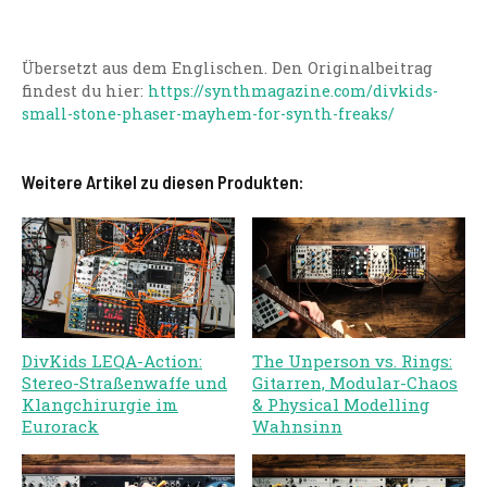
Übersetzt aus dem Englischen. Den Originalbeitrag
findest du hier:
https://synthmagazine.com/divkids-
small-stone-phaser-mayhem-for-synth-freaks/
Weitere Artikel zu diesen Produkten:
DivKids LEQA-Action:
The Unperson vs. Rings:
Stereo-Straßenwaffe und
Gitarren, Modular-Chaos
Klangchirurgie im
& Physical Modelling
Eurorack
Wahnsinn