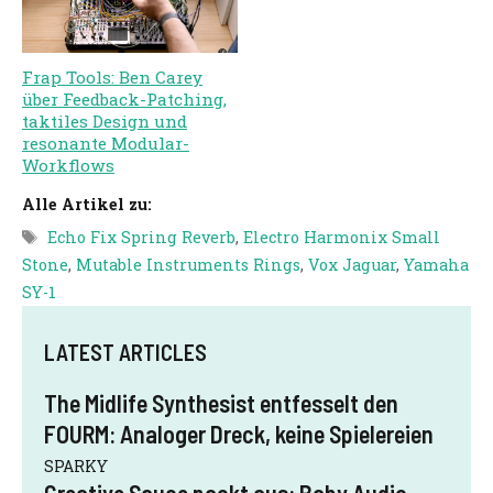
Frap Tools: Ben Carey
über Feedback-Patching,
taktiles Design und
resonante Modular-
Workflows
Alle Artikel zu:
Schlagwörter
Echo Fix Spring Reverb
,
Electro Harmonix Small
Stone
,
Mutable Instruments Rings
,
Vox Jaguar
,
Yamaha
SY-1
LATEST ARTICLES
The Midlife Synthesist entfesselt den
FOURM: Analoger Dreck, keine Spielereien
SPARKY
Creative Sauce packt aus: Baby Audio