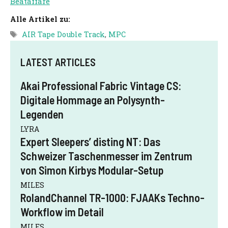
Beataffäre
Alle Artikel zu:
Schlagwörter
AIR Tape Double Track
,
MPC
LATEST ARTICLES
Akai Professional Fabric Vintage CS:
Digitale Hommage an Polysynth-
Legenden
LYRA
Expert Sleepers’ disting NT: Das
Schweizer Taschenmesser im Zentrum
von Simon Kirbys Modular-Setup
MILES
RolandChannel TR-1000: FJAAKs Techno-
Workflow im Detail
MILES