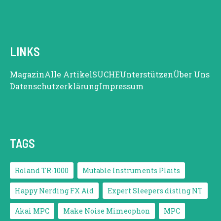
LINKS
Magazin
Alle Artikel
SUCHE
Unterstützen
Über Uns
Datenschutzerklärung
Impressum
TAGS
Roland TR-1000
Mutable Instruments Plaits
Happy Nerding FX Aid
Expert Sleepers disting NT
Akai MPC
Make Noise Mimeophon
MPC