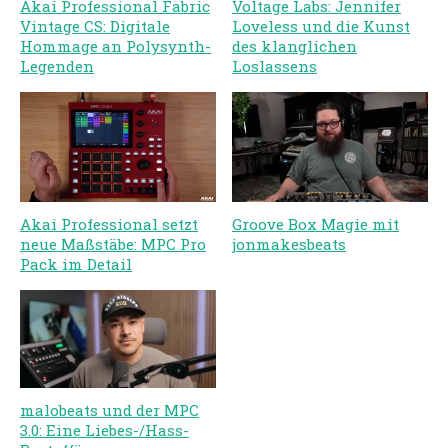
Akai Professional Fabric
Voltage Labs: Jennifer
Vintage CS: Digitale
Loveless und die Kunst
Hommage an Polysynth-
des klanglichen
Legenden
Loslassens
Akai Professional setzt
Groove Box Magie mit
neue Maßstäbe: MPC Pro
jonmakesbeats
Pack im Detail
malobeats und der MPC
3.0: Eine Liebes-/Hass-