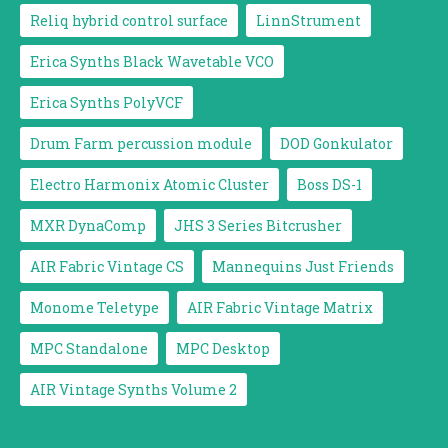
Reliq hybrid control surface
LinnStrument
Erica Synths Black Wavetable VCO
Erica Synths PolyVCF
Drum Farm percussion module
DOD Gonkulator
Electro Harmonix Atomic Cluster
Boss DS-1
MXR DynaComp
JHS 3 Series Bitcrusher
AIR Fabric Vintage CS
Mannequins Just Friends
Monome Teletype
AIR Fabric Vintage Matrix
MPC Standalone
MPC Desktop
AIR Vintage Synths Volume 2