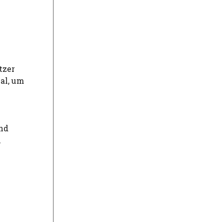
tzer
al, um
und
n