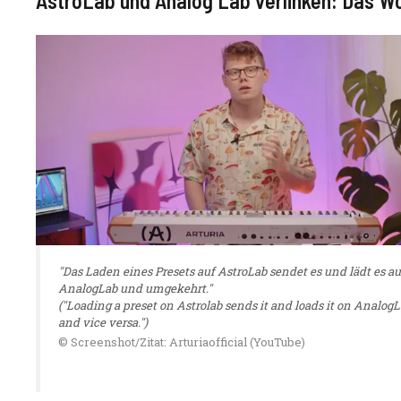
AstroLab und Analog Lab verlinken: Das W
"Das Laden eines Presets auf AstroLab sendet es und lädt es au
AnalogLab und umgekehrt."
("Loading a preset on Astrolab sends it and loads it on Analog
and vice versa.")
© Screenshot/Zitat: Arturiaofficial (YouTube)