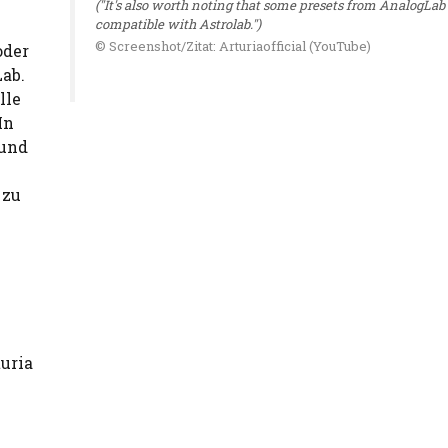
("It's also worth noting that some presets from AnalogLab 
compatible with Astrolab.")
© Screenshot/Zitat: Arturiaofficial (YouTube)
oder
ab.
lle
In
 und
 zu
turia