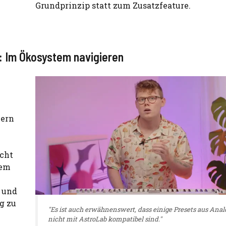
Grundprinzip statt zum Zusatzfeature.
t: Im Ökosystem navigieren
bern
icht
dem
 und
g zu
"Es ist auch erwähnenswert, dass einige Presets aus Ana
nicht mit AstroLab kompatibel sind."