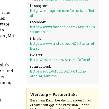
instagram:
https://instagram.com/arturia_offici
ritten
al
en,
facebook:
tware-
https://www.facebook.com/Arturia.In
 in
struments
ton „Mit
tiktok:
https://www.tiktok.com/@arturia_of
ficial
twitter:
https://twitter.com/ArturiaOfficial
roLab
soundcloud:
b – und
https://soundcloud.com/arturia-
official/albums
ten
ommen,
Werbung – Partnerlinks:
s
Bei einem Kauf über die folgenden Links
erhalten wir ggf. eine Provision – ohne