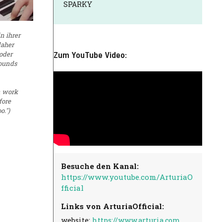
SPARKY
n ihrer
daher
Zum YouTube Video:
oder
Sounds
n work
fore
o.")
Besuche den Kanal:
https://www.youtube.com/ArturiaO
fficial
Links von ArturiaOfficial:
website:
https://www.arturia.com