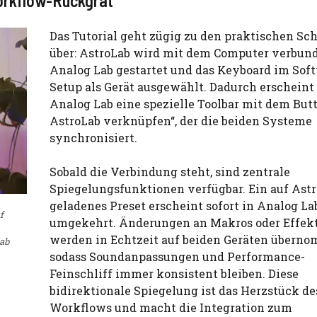
orkflow-Rückgrat
Das Tutorial geht zügig zu den praktischen Sch
über: AstroLab wird mit dem Computer verbund
Analog Lab gestartet und das Keyboard im Sof
Setup als Gerät ausgewählt. Dadurch erscheint
Analog Lab eine spezielle Toolbar mit dem But
AstroLab verknüpfen“, der die beiden Systeme
synchronisiert.
Sobald die Verbindung steht, sind zentrale
Spiegelungsfunktionen verfügbar. Ein auf Ast
geladenes Preset erscheint sofort in Analog La
f
umgekehrt. Änderungen an Makros oder Effek
werden in Echtzeit auf beiden Geräten übern
Lab
sodass Soundanpassungen und Performance-
Feinschliff immer konsistent bleiben. Diese
bidirektionale Spiegelung ist das Herzstück de
Workflows und macht die Integration zum