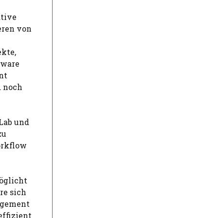
ative
eren von
kte,
tware
nt
d noch
oLab und
zu
orkflow
öglicht
re sich
agement
ffizient