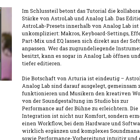
Im Schlussteil betont das Tutorial die kollabor
Stärke von AstroLab und Analog Lab. Das Editi
AstroLab-Presets innerhalb von Analog Lab ist
unkompliziert: Makros, Keyboard-Settings, Effe
Part-Mix und EQ lassen sich direkt aus der Sof
anpassen. Wer das zugrundeliegende Instrume
besitzt, kann es sogar in Analog Lab öffnen un
tiefer editieren.
Die Botschaft von Arturia ist eindeutig – Astr
Analog Lab sind darauf ausgelegt, gemeinsam 
funktionieren und Musikern den kreativen W
von der Soundgestaltung im Studio bis zur
Performance auf der Bühne zu erleichtern. Die
Integration ist nicht nur Komfort, sondern erm
einen Workflow, bei dem Hardware und Softwa
wirklich ergänzen und komplexes Soundman
sowie Performance-Vorbereitung intuitiv und e