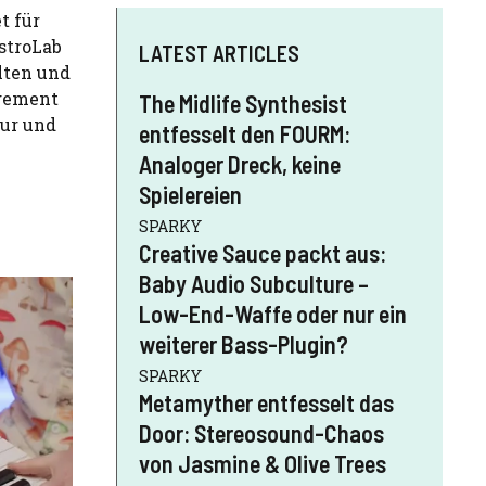
t für
AstroLab
LATEST ARTICLES
lten und
agement
The Midlife Synthesist
tur und
entfesselt den FOURM:
Analoger Dreck, keine
Spielereien
SPARKY
Creative Sauce packt aus:
Baby Audio Subculture –
Low-End-Waffe oder nur ein
weiterer Bass-Plugin?
SPARKY
Metamyther entfesselt das
Door: Stereosound-Chaos
von Jasmine & Olive Trees