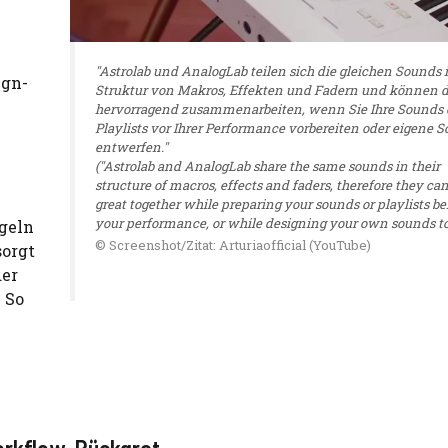
"Astrolab und AnalogLab teilen sich die gleichen Sounds i
ign-
Struktur von Makros, Effekten und Fadern und können 
hervorragend zusammenarbeiten, wenn Sie Ihre Sounds 
Playlists vor Ihrer Performance vorbereiten oder eigene 
entwerfen."
("Astrolab and AnalogLab share the same sounds in their
structure of macros, effects and faders, therefore they ca
great together while preparing your sounds or playlists be
your performance, or while designing your own sounds to
egeln
© Screenshot/Zitat: Arturiaofficial (YouTube)
sorgt
der
. So
m