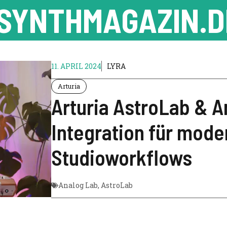
SYNTHMAGAZIN.D
11. APRIL 2024
LYRA
Arturia
Arturia AstroLab & A
Integration für mod
Studioworkflows
Analog Lab
,
AstroLab