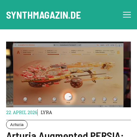
Zum
Inhalt
SYNTHMAGAZIN.DE
M
springen
22. APRIL 2026
LYRA
Arturia
Arturia Augmented PERSIA: