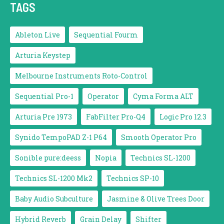
TAGS
Ableton Live
Sequential Fourm
Arturia Keystep
Melbourne Instruments Roto-Control
Sequential Pro-1
Operator
Cyma Forma ALT
Arturia Pre 1973
FabFilter Pro-Q4
Logic Pro 12.3
Synido TempoPAD Z-1 P64
Smooth Operator Pro
Sonible pure:deess
Nopia
Technics SL-1200
Technics SL-1200 Mk2
Technics SP-10
Baby Audio Subculture
Jasmine & Olive Trees Door
Hybrid Reverb
Grain Delay
Shifter