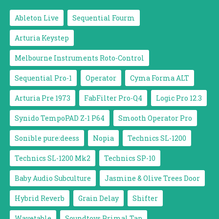
Ableton Live
Sequential Fourm
Arturia Keystep
Melbourne Instruments Roto-Control
Sequential Pro-1
Operator
Cyma Forma ALT
Arturia Pre 1973
FabFilter Pro-Q4
Logic Pro 12.3
Synido TempoPAD Z-1 P64
Smooth Operator Pro
Sonible pure:deess
Nopia
Technics SL-1200
Technics SL-1200 Mk2
Technics SP-10
Baby Audio Subculture
Jasmine & Olive Trees Door
Hybrid Reverb
Grain Delay
Shifter
Wavetable
Soundtoys Primal Tap