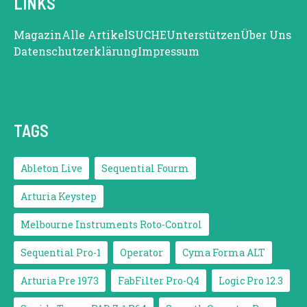
LINKS
Magazin
Alle Artikel
SUCHE
Unterstützen
Über Uns
Datenschutzerklärung
Impressum
TAGS
Ableton Live
Sequential Fourm
Arturia Keystep
Melbourne Instruments Roto-Control
Sequential Pro-1
Operator
Cyma Forma ALT
Arturia Pre 1973
FabFilter Pro-Q4
Logic Pro 12.3