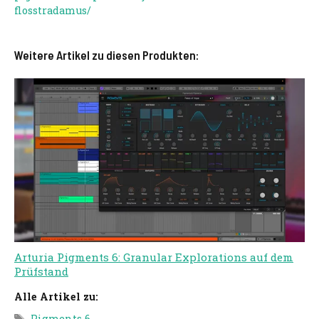
flosstradamus/
Weitere Artikel zu diesen Produkten:
Arturia Pigments 6: Granular Explorations auf dem
Prüfstand
Alle Artikel zu:
Schlagwörter
Pigments 6