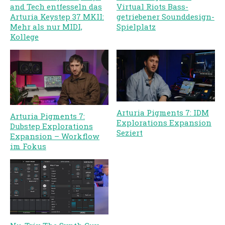
and Tech entfesseln das
Virtual Riots Bass-
Arturia Keystep 37 MKII:
getriebener Sounddesign-
Mehr als nur MIDI,
Spielplatz
Kollege
Arturia Pigments 7: IDM
Arturia Pigments 7:
Explorations Expansion
Dubstep Explorations
Seziert
Expansion – Workflow
im Fokus