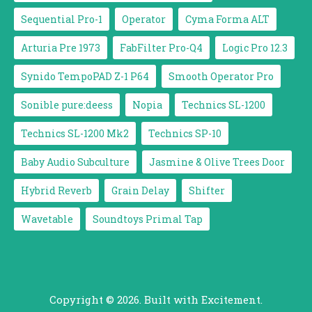
Sequential Pro-1
Operator
Cyma Forma ALT
Arturia Pre 1973
FabFilter Pro-Q4
Logic Pro 12.3
Synido TempoPAD Z-1 P64
Smooth Operator Pro
Sonible pure:deess
Nopia
Technics SL-1200
Technics SL-1200 Mk2
Technics SP-10
Baby Audio Subculture
Jasmine & Olive Trees Door
Hybrid Reverb
Grain Delay
Shifter
Wavetable
Soundtoys Primal Tap
Copyright © 2026. Built with Excitement.