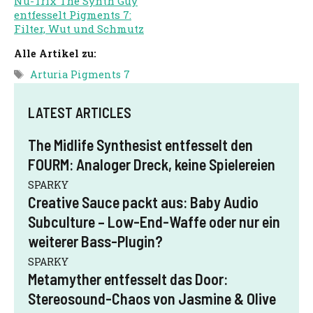
Nu-Trix The Synth Guy
entfesselt Pigments 7:
Filter, Wut und Schmutz
Alle Artikel zu:
Schlagwörter
Arturia Pigments 7
LATEST ARTICLES
The Midlife Synthesist entfesselt den
FOURM: Analoger Dreck, keine Spielereien
SPARKY
Creative Sauce packt aus: Baby Audio
Subculture – Low-End-Waffe oder nur ein
weiterer Bass-Plugin?
SPARKY
Metamyther entfesselt das Door:
Stereosound-Chaos von Jasmine & Olive