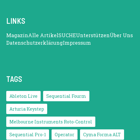
LINKS
Magazin
Alle Artikel
SUCHE
Unterstützen
Über Uns
Datenschutzerklärung
Impressum
TAGS
Ableton Live
Sequential Fourm
Arturia Keystep
Melbourne Instruments Roto-Control
Sequential Pro-1
Operator
Cyma Forma ALT