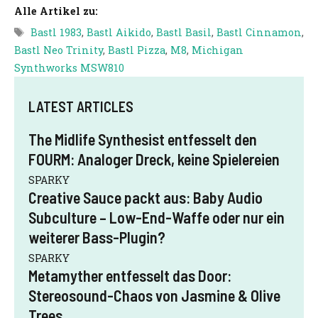
Alle Artikel zu:
Schlagwörter
Bastl 1983
,
Bastl Aikido
,
Bastl Basil
,
Bastl Cinnamon
,
Bastl Neo Trinity
,
Bastl Pizza
,
M8
,
Michigan
Synthworks MSW810
LATEST ARTICLES
The Midlife Synthesist entfesselt den
FOURM: Analoger Dreck, keine Spielereien
SPARKY
Creative Sauce packt aus: Baby Audio
Subculture – Low-End-Waffe oder nur ein
weiterer Bass-Plugin?
SPARKY
Metamyther entfesselt das Door:
Stereosound-Chaos von Jasmine & Olive
Trees