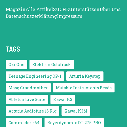
Magazin
Alle Artikel
SUCHE
Unterstützen
Über Uns
Datenschutzerklärung
Impressum
TAGS
Oxi One
Elektron Octatrack
Teenage Engineering OP-1
Arturia Keystep
Moog Grandmother
Mutable Instruments Beads
Ableton Live Suite
Kawai K3
Arturia Audiofuse 16 Rig
Kawai K3M
Commodore 64
Beyerdynamic DT 275 PRO