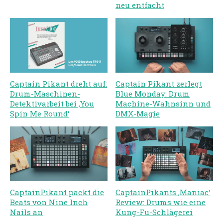
neu entfacht
Captain Pikant dreht auf:
Captain Pikant zerlegt
Drum-Maschinen-
Blue Monday: Drum
Detektivarbeit bei ‚You
Machine-Wahnsinn und
Spin Me Round‘
DMX-Magie
CaptainPikant packt die
CaptainPikants ‚Maniac‘
Beats von Nine Inch
Review: Drums wie eine
Nails an
Kung-Fu-Schlägerei