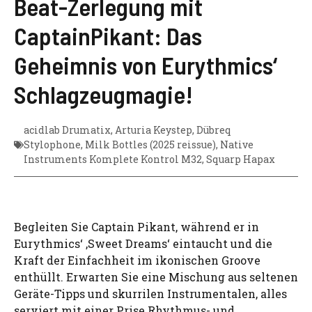
Beat-Zerlegung mit
CaptainPikant: Das
Geheimnis von Eurythmics‘
Schlagzeugmagie!
acidlab Drumatix
,
Arturia Keystep
,
Dübreq
Stylophone
,
Milk Bottles (2025 reissue)
,
Native
Instruments Komplete Kontrol M32
,
Squarp Hapax
Begleiten Sie Captain Pikant, während er in
Eurythmics‘ ‚Sweet Dreams‘ eintaucht und die
Kraft der Einfachheit im ikonischen Groove
enthüllt. Erwarten Sie eine Mischung aus seltenen
Geräte-Tipps und skurrilen Instrumentalen, alles
serviert mit einer Prise Rhythmus- und