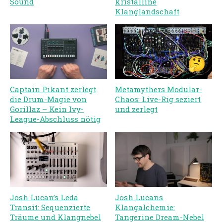
Sound
kristalline
Klanglandschaft
Captain Pikant zerlegt
Metamythers Modular-
die Drum-Magie von
Chaos: Live-Rig seziert
Gorillaz – Kein Ivy-
und zerlegt
League-Abschluss nötig
Josh Lucan’s Leda
Josh Lucans
Transit: Sequenzierte
Klangalchemie:
Träume und Klangnebel
Tangerine Dream-Nebel