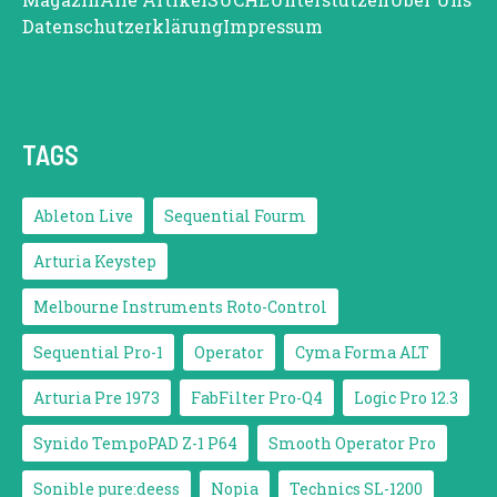
Datenschutzerklärung
Impressum
TAGS
Ableton Live
Sequential Fourm
Arturia Keystep
Melbourne Instruments Roto-Control
Sequential Pro-1
Operator
Cyma Forma ALT
Arturia Pre 1973
FabFilter Pro-Q4
Logic Pro 12.3
Synido TempoPAD Z-1 P64
Smooth Operator Pro
Sonible pure:deess
Nopia
Technics SL-1200