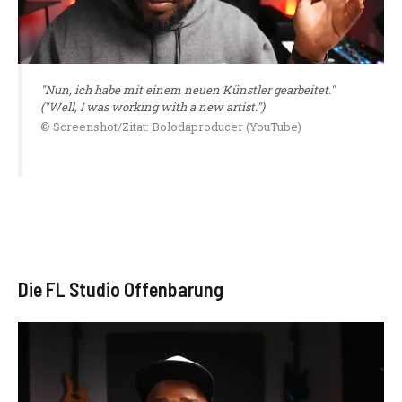
"Nun, ich habe mit einem neuen Künstler gearbeitet."
("Well, I was working with a new artist.")
© Screenshot/Zitat: Bolodaproducer (YouTube)
Die FL Studio Offenbarung