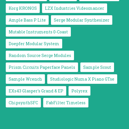
Korg KRONOS
LZX Industries Videomancer
Ample Bass P Lite
Serge Modular Synthesizer
Mutable Instruments 0-Coast
Doepfer Modular System
Random Source Serge Modules
Prism Circuits Paperface Panels
Sample Scout
Sample Wrench
Studiologic Numa X Piano GTse
EXs43 Glasper's Grand & EP
Polyrex
ChipsynthSFC
FabFilter Timeless