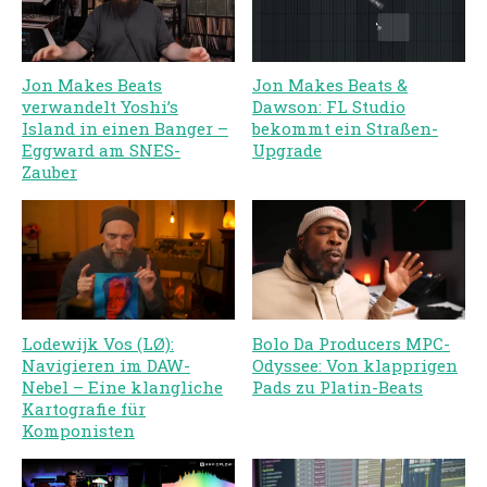
Jon Makes Beats
Jon Makes Beats &
verwandelt Yoshi’s
Dawson: FL Studio
Island in einen Banger –
bekommt ein Straßen-
Eggward am SNES-
Upgrade
Zauber
Lodewijk Vos (LØ):
Bolo Da Producers MPC-
Navigieren im DAW-
Odyssee: Von klapprigen
Nebel – Eine klangliche
Pads zu Platin-Beats
Kartografie für
Komponisten