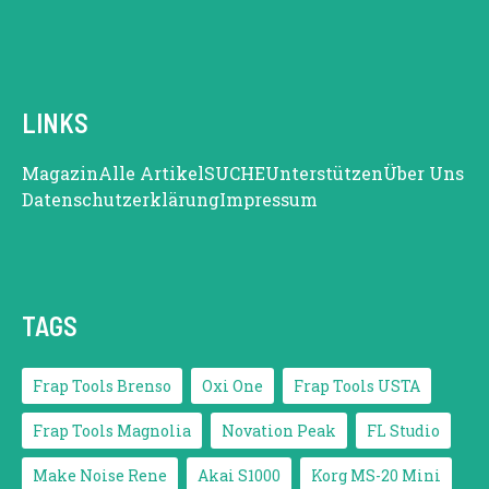
LINKS
Magazin
Alle Artikel
SUCHE
Unterstützen
Über Uns
Datenschutzerklärung
Impressum
TAGS
Frap Tools Brenso
Oxi One
Frap Tools USTA
Frap Tools Magnolia
Novation Peak
FL Studio
Make Noise Rene
Akai S1000
Korg MS-20 Mini