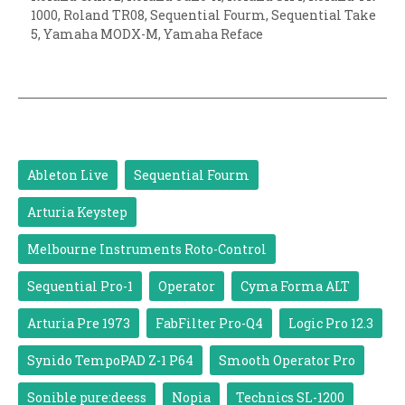
1000
,
Roland TR08
,
Sequential Fourm
,
Sequential Take
5
,
Yamaha MODX-M
,
Yamaha Reface
Ableton Live
Sequential Fourm
Arturia Keystep
Melbourne Instruments Roto-Control
Sequential Pro-1
Operator
Cyma Forma ALT
Arturia Pre 1973
FabFilter Pro-Q4
Logic Pro 12.3
Synido TempoPAD Z-1 P64
Smooth Operator Pro
Sonible pure:deess
Nopia
Technics SL-1200