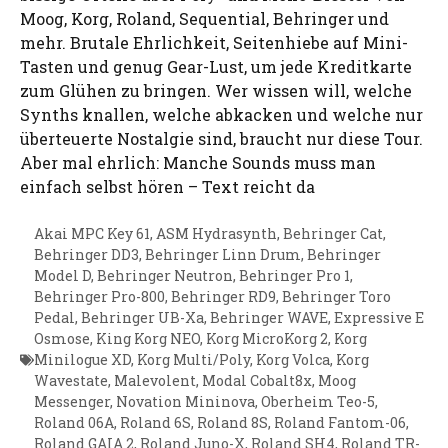
Moog, Korg, Roland, Sequential, Behringer und
mehr. Brutale Ehrlichkeit, Seitenhiebe auf Mini-
Tasten und genug Gear-Lust, um jede Kreditkarte
zum Glühen zu bringen. Wer wissen will, welche
Synths knallen, welche abkacken und welche nur
überteuerte Nostalgie sind, braucht nur diese Tour.
Aber mal ehrlich: Manche Sounds muss man
einfach selbst hören – Text reicht da
Akai MPC Key 61
,
ASM Hydrasynth
,
Behringer Cat
,
Behringer DD3
,
Behringer Linn Drum
,
Behringer
Model D
,
Behringer Neutron
,
Behringer Pro 1
,
Behringer Pro-800
,
Behringer RD9
,
Behringer Toro
Pedal
,
Behringer UB-Xa
,
Behringer WAVE
,
Expressive E
Osmose
,
King Korg NEO
,
Korg MicroKorg 2
,
Korg
Minilogue XD
,
Korg Multi/Poly
,
Korg Volca
,
Korg
Wavestate
,
Malevolent
,
Modal Cobalt8x
,
Moog
Messenger
,
Novation Mininova
,
Oberheim Teo-5
,
Roland 06A
,
Roland 6S
,
Roland 8S
,
Roland Fantom-06
,
Roland GAIA 2
,
Roland Juno-X
,
Roland SH4
,
Roland TR-