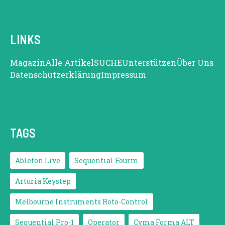
LINKS
Magazin
Alle Artikel
SUCHE
Unterstützen
Über Uns
Datenschutzerklärung
Impressum
TAGS
Ableton Live
Sequential Fourm
Arturia Keystep
Melbourne Instruments Roto-Control
Sequential Pro-1
Operator
Cyma Forma ALT