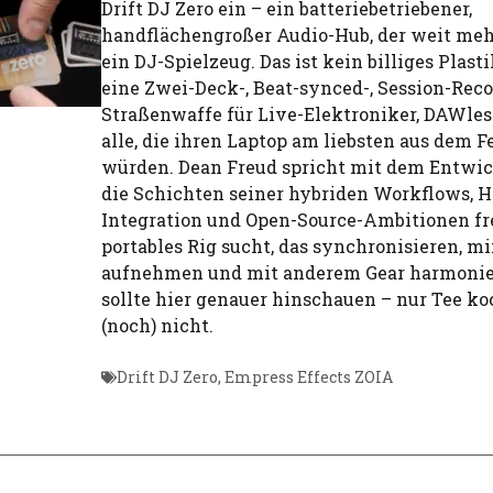
Drift DJ Zero ein – ein batteriebetriebener,
handflächengroßer Audio-Hub, der weit mehr
ein DJ-Spielzeug. Das ist kein billiges Plasti
eine Zwei-Deck-, Beat-synced-, Session-Rec
Straßenwaffe für Live-Elektroniker, DAWle
alle, die ihren Laptop am liebsten aus dem 
würden. Dean Freud spricht mit dem Entwic
die Schichten seiner hybriden Workflows, 
Integration und Open-Source-Ambitionen fre
portables Rig sucht, das synchronisieren, mi
aufnehmen und mit anderem Gear harmonie
sollte hier genauer hinschauen – nur Tee k
(noch) nicht.
Drift DJ Zero
,
Empress Effects ZOIA