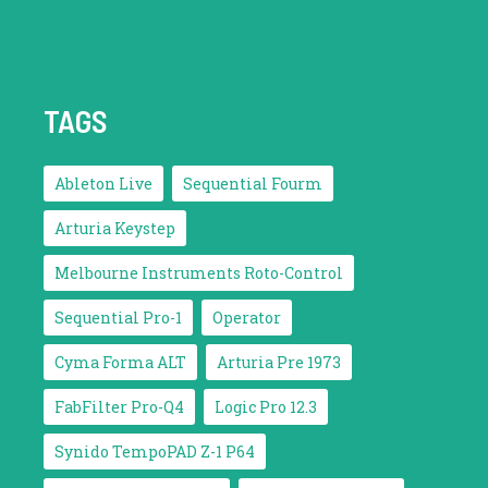
TAGS
Ableton Live
Sequential Fourm
Arturia Keystep
Melbourne Instruments Roto-Control
Sequential Pro-1
Operator
Cyma Forma ALT
Arturia Pre 1973
FabFilter Pro-Q4
Logic Pro 12.3
Synido TempoPAD Z-1 P64