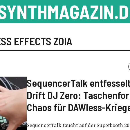
SYNTHMAGAZIN.D
ESS EFFECTS ZOIA
SequencerTalk entfessel
Drift DJ Zero: Taschenfo
Chaos für DAWless-Krieg
SequencerTalk taucht auf der Superbooth 202