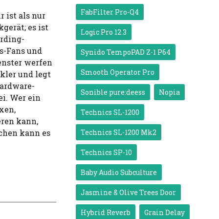
FabFilter Pro-Q4
 ist als nur
kgerät; es ist
Logic Pro 12.3
ording-
ss-Fans und
Synido TempoPAD Z-1 P64
Fenster werfen
Smooth Operator Pro
kler und legt
Hardware-
Sonible pure:deess
Nopia
i. Wer ein
xen,
Technics SL-1200
ren kann,
ochen kann es
Technics SL-1200 Mk2
Technics SP-10
Baby Audio Subculture
Jasmine & Olive Trees Door
Hybrid Reverb
Grain Delay