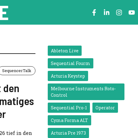
E
Ableton Live
Sequential Fourm
SequencerTalk
Arturia Keystep
t den
Melbourne Instruments Roto-
Control
rmatiges
Sequential Pro-1
Operator
er
Cyma Forma ALT
6 tief in den
Arturia Pre 1973