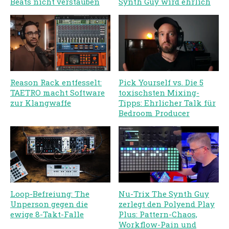
Beats nicht verstauben
Synth Guy wird ehrlich
Reason Rack entfesselt:
Pick Yourself vs. Die 5
TAETRO macht Software
toxischsten Mixing-
zur Klangwaffe
Tipps: Ehrlicher Talk für
Bedroom Producer
Loop-Befreiung: The
Nu-Trix The Synth Guy
Unperson gegen die
zerlegt den Polyend Play
ewige 8-Takt-Falle
Plus: Pattern-Chaos,
Workflow-Pain und