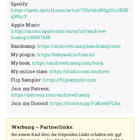
Spotify:
https://open.spotify.com/artist/7HifubxN0gO1nHbRI
qWhrY
Apple Music:
https://music.apple.com/us/artist/andrew-
huang/130057628
Bandcamp:
https://andrewhuang.bandcamp.com
My plugin:
https://babyaud.io/transit
My book:
https://andrewhuang.com/book
My online class:
https://studio.com/andrew
Flip Sampler:
https://flipsampler.com
Join my Patreon:
https://patreon.com/andrewhuang
Join my Discord:
https://discord.gg/Fu8zwbFQAa
Werbung – Partnerlinks:
Bei einem Kauf über die folgenden Links erhalten wir ggf.