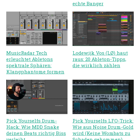
echte Banger
MusicRadar Tech
Lodewijk Vos (LØ) haut
erleuchtet Abletons
raus: 20 Ableton-Tipps,
spektrale Sphären:
die wirklich zählen
Klangphantome formen
Pick Yourselfs Drum-
Pick Yourselfs LFO-Trick:
Hack: Wie MDD Snake
Wie aus Noise Drum-Gold
deinen Beats richtig Biss
wird (Keine Wombats zu
verleiht
Schaden gekommen)