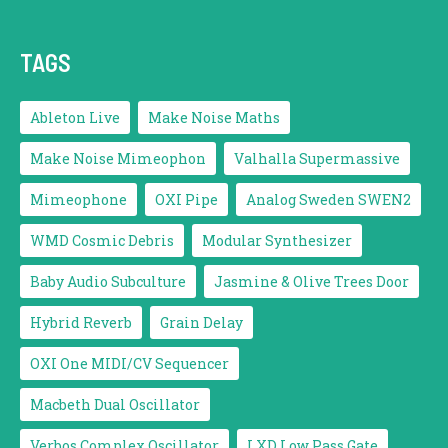
TAGS
Ableton Live
Make Noise Maths
Make Noise Mimeophon
Valhalla Supermassive
Mimeophone
OXI Pipe
Analog Sweden SWEN2
WMD Cosmic Debris
Modular Synthesizer
Baby Audio Subculture
Jasmine & Olive Trees Door
Hybrid Reverb
Grain Delay
OXI One MIDI/CV Sequencer
Macbeth Dual Oscillator
Verbos Complex Oscillator
LXD Low Pass Gate