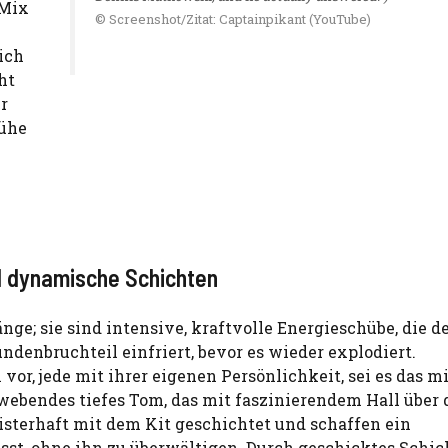
 Mix
© Screenshot/Zitat: Captainpikant (YouTube)
ich
ht
r
rühe
n
d dynamische Schichten
änge; sie sind intensive, kraftvolle Energieschübe, die 
denbruchteil einfriert, bevor es wieder explodiert.
or, jede mit ihrer eigenen Persönlichkeit, sei es das mi
hwebendes tiefes Tom, das mit faszinierendem Hall über 
sterhaft mit dem Kit geschichtet und schaffen ein
sst, ohne ihn zu überwältigen. Durch geschicktes Schic