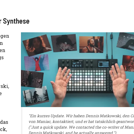
r Synthese
igen
en
ten
gs
ski,
e
"Ein kurzes Update. Wir haben Dennis Matkowski, den C
das
von Maniac, kontaktiert, und er hat tatsächlich geantwort
("Just a quick update. We contacted the co-writer of Mani
ck,
Dennis Matkowski, and he actually answered.")