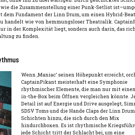
u wie die Zusammenstellung einer Punk-Setlist ist—umg
mit dem Fundament der Linn Drum, um einen Hybrid-Beat
au handelt wie von hemmungsloser Theatralik. Captain
nur in der Komplexität liegt, sondern auch darin, das ric
ltung zu finden.
hythmus
Wenn ‚Maniac‘ seinen Höhepunkt erreicht, orch
CaptainPikant meisterhaft eine Symphonie
rhythmischer Elemente, die man nur mit eine
in-the-Box beim Öffnen vergleichen könnte. J
Detail ist auf Energie und Drive ausgelegt, Si
SDSV Toms und die Hande Claps der Linn Drum
Schichten hinzu, die sich durch den Mix
hindurchboxen. Es ist rhythmische Kriegsführ
jede Schicht tritt der Schlacht bei, um eine