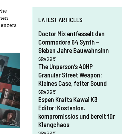
che
enen
LATEST ARTICLES
enzers.
Doctor Mix entfesselt den
Commodore 64 Synth –
Sieben Jahre Bauwahnsinn
SPARKY
The Unperson’s 40HP
Granular Street Weapon:
Kleines Case, fetter Sound
SPARKY
Espen Krafts Kawai K3
Editor: Kostenlos,
kompromisslos und bereit für
Klangchaos
SPARKY