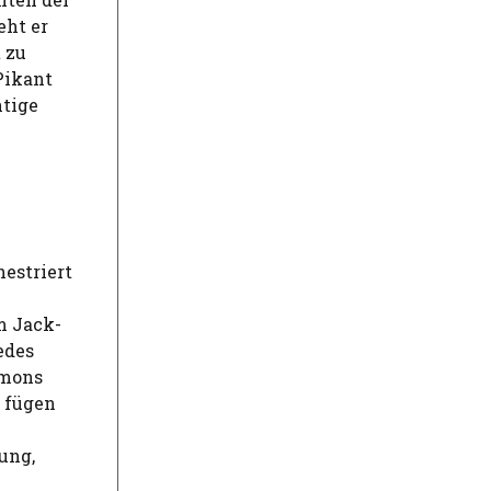
eht er
 zu
Pikant
htige
estriert
m Jack-
edes
mmons
 fügen
ung,