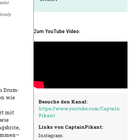
solut
tively
Zum YouTube Video:
n Drum-
on wie
Besuche den Kanal:
https://www.youtube.com/Captain
zt mit
Pikant
 wie
Links von CaptainPikant:
gsbrite,
usammen—
Instagram: