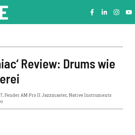
E
iac‘ Review: Drums wie
erei
37
,
Fender AM Pro II Jazzmaster
,
Native Instruments
er