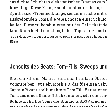
das dichte Schichten elektronischen Dramas zum
hinzufügt. Diese Klänge sind nicht nur beliebige
Synthesizer-Trommelklänge, sondern solche mit s
ausbreitenden Toms, die wie Echos in einer Schluc
hallen. Diese zu kombinieren mit der Heftigkeit de
Linn Drum bietet ein klangliches Tapisserie, das f
’80er-Innovationen heute wieder frisch erschiene
lässt.
Jenseits des Beats: Tom-Fills, Sweeps un
Die Tom Fills in ‚Maniac‘ sind nicht einfach Überg
vorantreiben—wie ein Mosh-Pit, das für einen Sekun
CaptainPikant stellt mehrere Tom Fill-Variationen v
Tom, das einen Snare-Hit akzentuiert, oder ein sc
Bühne zieht. Die Toms des Simmons SDSV sind mei
weitreichendes Panorama, das den Groove beeinflu