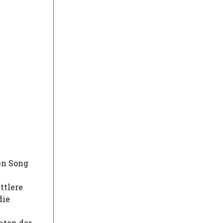
den Song
ttlere
die
hten der