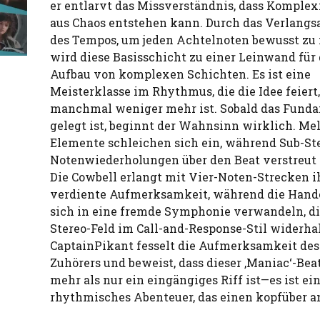
er entlarvt das Missverständnis, dass Komplex
aus Chaos entstehen kann. Durch das Verlang
des Tempos, um jeden Achtelnoten bewusst zu
wird diese Basisschicht zu einer Leinwand für
Aufbau von komplexen Schichten. Es ist eine
Meisterklasse im Rhythmus, die die Idee feiert,
manchmal weniger mehr ist. Sobald das Fund
gelegt ist, beginnt der Wahnsinn wirklich. Me
Elemente schleichen sich ein, während Sub-St
Notenwiederholungen über den Beat verstreut
Die Cowbell erlangt mit Vier-Noten-Strecken i
verdiente Aufmerksamkeit, während die Hand
sich in eine fremde Symphonie verwandeln, d
Stereo-Feld im Call-and-Response-Stil widerhal
CaptainPikant fesselt die Aufmerksamkeit des
Zuhörers und beweist, dass dieser ‚Maniac‘-Bea
mehr als nur ein eingängiges Riff ist—es ist ei
rhythmisches Abenteuer, das einen kopfüber a