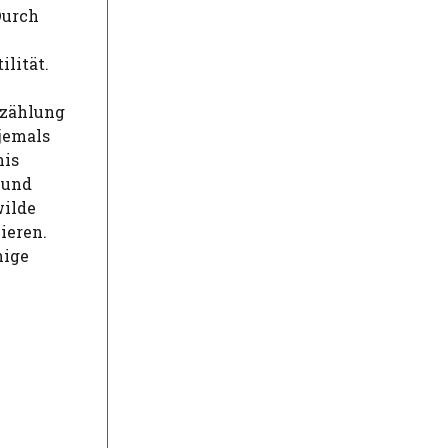
Durch
lität.
rzählung
 jemals
nis
 und
wilde
ieren.
nige