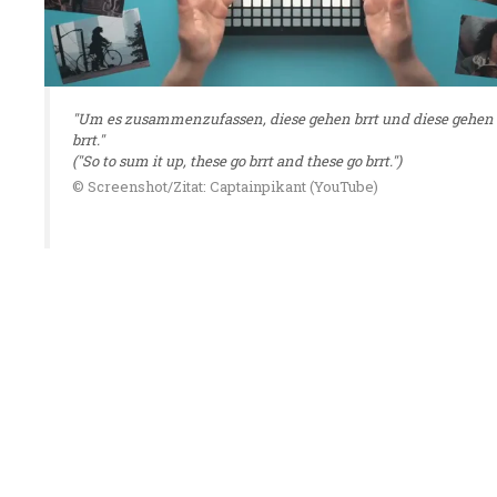
"Um es zusammenzufassen, diese gehen brrt und diese gehen
brrt."
("So to sum it up, these go brrt and these go brrt.")
© Screenshot/Zitat: Captainpikant (YouTube)