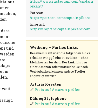
https://www.instagram.com/captain
ität nur
pikant/
samen
Patreon:
 machen,
https://patreon.com/captainpikant
 den
Imprint:
https://imprint.captainpikant.com
 dass
ament
lodische
Werbung – Partnerlinks:
eps und
Bei einem Kauf über die folgenden Links
 werden.
erhalten wir ggf. eine Provision – ohne
hre
Mehrkosten für dich. Der Link führt zu
claps
einer Amazon-Stichwortsuche. Je nach
ie im
Verfügbarkeit können andere Treffer
angezeigt werden.
len.
Arturia Keystep
t weit
🔗
Preis auf Amazon prüfen
n
Dübreq Stylophone
nsaugt.
🔗
Preis auf Amazon prüfen