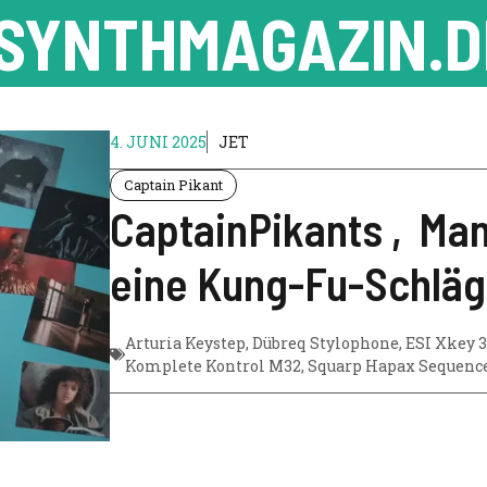
SYNTHMAGAZIN.D
4. JUNI 2025
JET
Captain Pikant
CaptainPikants ‚Man
eine Kung-Fu-Schläg
Arturia Keystep
,
Dübreq Stylophone
,
ESI Xkey 
Komplete Kontrol M32
,
Squarp Hapax Sequenc