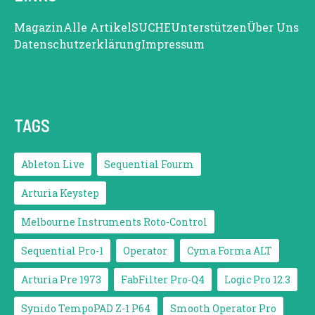
Magazin
Alle Artikel
SUCHE
Unterstützen
Über Uns
Datenschutzerklärung
Impressum
TAGS
Ableton Live
Sequential Fourm
Arturia Keystep
Melbourne Instruments Roto-Control
Sequential Pro-1
Operator
Cyma Forma ALT
Arturia Pre 1973
FabFilter Pro-Q4
Logic Pro 12.3
Synido TempoPAD Z-1 P64
Smooth Operator Pro