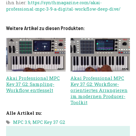
ihn hier:
https://synthmagazine.com/akai-
professional-mpc-3-9-a-digital-workflow-deep-dive/
Weitere Artikel zu diesen Produkten:
Akai Professional MPC
Akai Professional MPC
Key 37 G2: Sampling-
Key 37 G2: Workflow-
Workflow entfesselt
orientiertes Arrangieren
im modernen Producer-
Toolkit
Alle Artikel zu:
Schlagwörter
MPC 3.9
,
MPC Key 37 G2