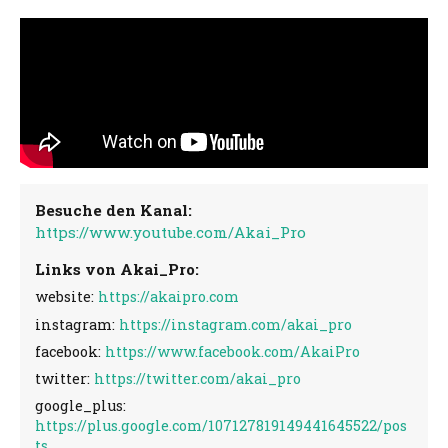
Besuche den Kanal:
https://www.youtube.com/Akai_Pro
Links von Akai_Pro:
website:
https://akaipro.com
instagram:
https://instagram.com/akai_pro
facebook:
https://www.facebook.com/AkaiPro
twitter:
https://twitter.com/akai_pro
google_plus:
https://plus.google.com/107127819149441645522/pos
ts