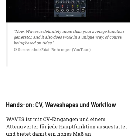
"Now, Waves is definitely more than your average function
generator, and it also does work in a unique way, of course,
being based on tides."
© Screenshot/Zitat: Behringer (YouTube)
Hands-on: CV, Waveshapes und Workflow
WAVES ist mit CV-Eingängen und einem
Attenuverter für jede Hauptfunktion ausgestattet
und bietet damit ein hohes Maß an