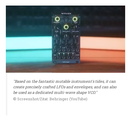
"Based on the fantastic mutable instrument's tides, it can
create precisely crafted LFOs and envelopes, and can also
be used as a dedicated multi-wave shape VCO."
© Screenshot/Zitat: Behringer (YouTube)