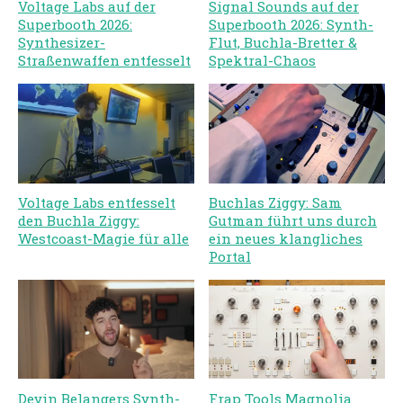
Voltage Labs auf der
Signal Sounds auf der
Superbooth 2026:
Superbooth 2026: Synth-
Synthesizer-
Flut, Buchla-Bretter &
Straßenwaffen entfesselt
Spektral-Chaos
Voltage Labs entfesselt
Buchlas Ziggy: Sam
den Buchla Ziggy:
Gutman führt uns durch
Westcoast-Magie für alle
ein neues klangliches
Portal
Devin Belangers Synth-
Frap Tools Magnolia