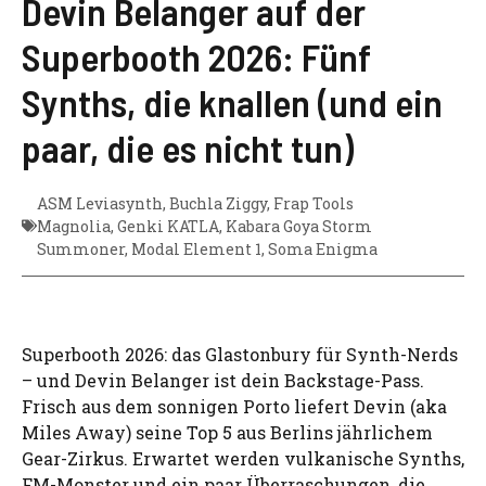
Devin Belanger auf der
Superbooth 2026: Fünf
Synths, die knallen (und ein
paar, die es nicht tun)
ASM Leviasynth
,
Buchla Ziggy
,
Frap Tools
Magnolia
,
Genki KATLA
,
Kabara Goya Storm
Summoner
,
Modal Element 1
,
Soma Enigma
Superbooth 2026: das Glastonbury für Synth-Nerds
– und Devin Belanger ist dein Backstage-Pass.
Frisch aus dem sonnigen Porto liefert Devin (aka
Miles Away) seine Top 5 aus Berlins jährlichem
Gear-Zirkus. Erwartet werden vulkanische Synths,
FM-Monster und ein paar Überraschungen, die