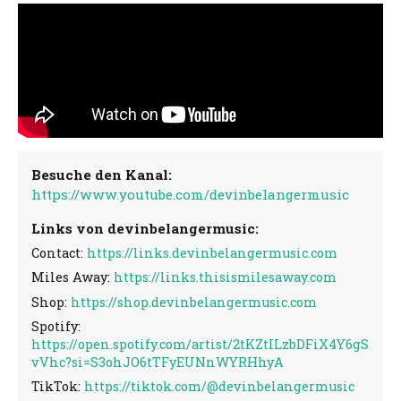
Besuche den Kanal:
https://www.youtube.com/devinbelangermusic
Links von devinbelangermusic:
Contact:
https://links.devinbelangermusic.com
Miles Away:
https://links.thisismilesaway.com
Shop:
https://shop.devinbelangermusic.com
Spotify:
https://open.spotify.com/artist/2tKZtILzbDFiX4Y6gS
vVhc?si=S3ohJO6tTFyEUNnWYRHhyA
TikTok:
https://tiktok.com/@devinbelangermusic