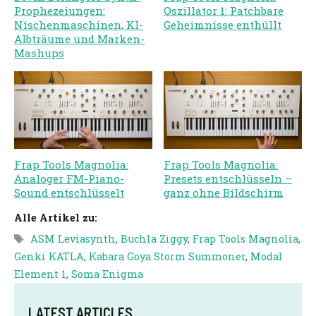
Prophezeiungen:
Oszillator 1: Patchbare
Nischenmaschinen, KI-
Geheimnisse enthüllt
Albträume und Marken-
Mashups
Frap Tools Magnolia:
Frap Tools Magnolia:
Analoger FM-Piano-
Presets entschlüsseln –
Sound entschlüsselt
ganz ohne Bildschirm
Alle Artikel zu:
Schlagwörter
ASM Leviasynth
,
Buchla Ziggy
,
Frap Tools Magnolia
,
Genki KATLA
,
Kabara Goya Storm Summoner
,
Modal
Element 1
,
Soma Enigma
LATEST ARTICLES