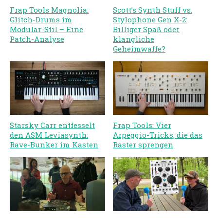
Frap Tools Magnolia:
Scott’s Synth Stuff vs.
Glitch-Drums im
Stylophone Gen X-2:
Modular-Stil – Eine
Billiger Spaß oder
Patch-Analyse
klangliche
Geheimwaffe?
Starsky Carr entfesselt
Frap Tools: Vier
den ASM Leviasynth:
Arpeggio-Tricks, die das
Rave-Bunker im Kasten
Raster sprengen