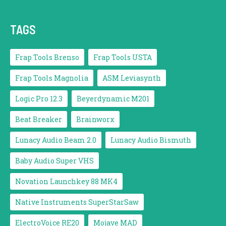
TAGS
Frap Tools Brenso
Frap Tools USTA
Frap Tools Magnolia
ASM Leviasynth
Logic Pro 12.3
Beyerdynamic M201
Beat Breaker
Brainworx
Lunacy Audio Beam 2.0
Lunacy Audio Bismuth
Baby Audio Super VHS
Novation Launchkey 88 MK4
Native Instruments SuperStarSaw
ElectroVoice RE20
Mojave MAD